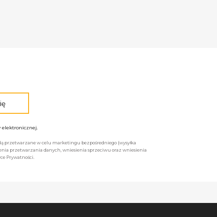
elektronicznej.
będą przetwarzane w celu marketingu bezpośredniego (wysyłka
enia przetwarzania danych, wniesienia sprzeciwu oraz wniesienia
ce Prywatności.