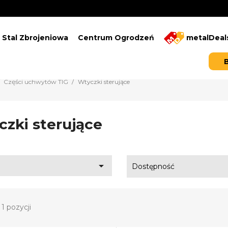
Stal Zbrojeniowa
Centrum Ogrodzeń
metalDeal
Części uchwytów TIG
Wtyczki sterujące
zki sterujące

Dostępność
1 pozycji