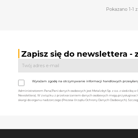
Pokazano 1-1 z 
Zapisz się do newslettera -
Wyrażam zgodę na otrzymywanie informacji handlowych przesyłanyc
Administratorem Pana/Pani danych osobowych jest Metalzbyt Sp. z o.o. z siedzibą w
Newslettera). W związku z przetwarzaniem danych osobowych mogą przysługiwać Ci 
skargi do organu nadzorczego (Prezesa Urzędu Ochrony Danych Osobowych). Szczegó