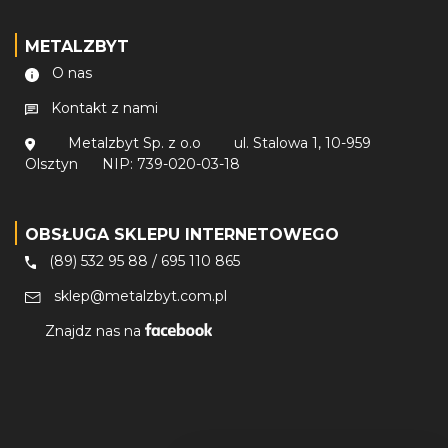
METALZBYT
O nas
Kontakt z nami
Metalzbyt Sp. z o.o
ul. Stalowa 1, 10-959
Olsztyn
NIP: 739-020-03-18
OBSŁUGA SKLEPU INTERNETOWEGO
(89) 532 95 88
/
695 110 865
sklep@metalzbyt.com.pl
Znajdz nas na