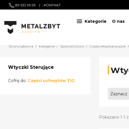
89 532 95 95
|
KONTAKT

Kategorie
O nas
Strona główna
Kategorie
Spawalnictwo
Części eksploatacyjne
Wtyczki Sterujące
Wtyc
Cofnij do:
Części uchwytów TIG
Zaznacz
Pokazano 1-1 z 