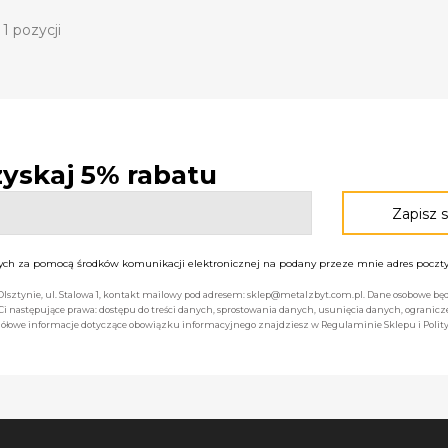
1 pozycji
 zyskaj 5% rabatu
h za pomocą środków komunikacji elektronicznej na podany przeze mnie adres poczty 
 Olsztynie, ul. Stalowa 1, kontakt mailowy pod adresem: sklep@metalzbyt.com.pl. Dane osobowe 
następujące prawa: dostępu do treści danych, sprostowania danych, usunięcia danych, ogranicz
łowe informacje dotyczące obowiązku informacyjnego znajdziesz w Regulaminie Sklepu i Polity