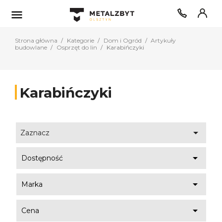

Strona główna
Kategorie
Dom i Ogród
Artykuły
budowlane
Osprzęt do lin
Karabińczyki
Karabińczyki

Zaznacz

Dostępność

Marka

Cena