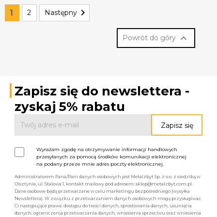

1
2
Następny

Powrót do góry
Zapisz się do newslettera -
zyskaj 5% rabatu
Wyrażam zgodę na otrzymywanie informacji handlowych
przesyłanych za pomocą środków komunikacji elektronicznej
na podany przeze mnie adres poczty elektronicznej.
Administratorem Pana/Pani danych osobowych jest Metalzbyt Sp. z o.o. z siedzibą w
Olsztynie, ul. Stalowa 1, kontakt mailowy pod adresem: sklep@metalzbyt.com.pl.
Dane osobowe będą przetwarzane w celu marketingu bezpośredniego (wysyłka
Newslettera). W związku z przetwarzaniem danych osobowych mogą przysługiwać
Ci następujące prawa: dostępu do treści danych, sprostowania danych, usunięcia
danych, ograniczenia przetwarzania danych, wniesienia sprzeciwu oraz wniesienia