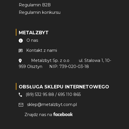
Regulamin B2B
Regulamin konkursu
METALZBYT
O nas
Kontakt z nami
Metalzbyt Sp. z o.o
ul. Stalowa 1, 10-
959 Olsztyn
NIP: 739-020-03-18
OBSŁUGA SKLEPU INTERNETOWEGO
(89) 532 95 88
/
695 110 865
sklep@metalzbyt.com.pl
Znajdz nas na