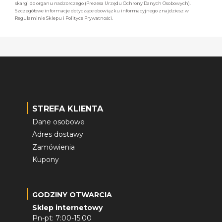
skargi do organu nadzorczego (Prezesa Urzędu Ochrony Danych Osobowych).
Szczegółowe informacje dotyczące obowiązku informacyjnego znajdziesz w
Regulaminie Sklepu i Polityce Prywatności.
STREFA KLIENTA
Dane osobowe
Adres dostawy
Zamówienia
Kupony
GODZINY OTWARCIA
Sklep internetowy
Pn-pt: 7:00-15:00