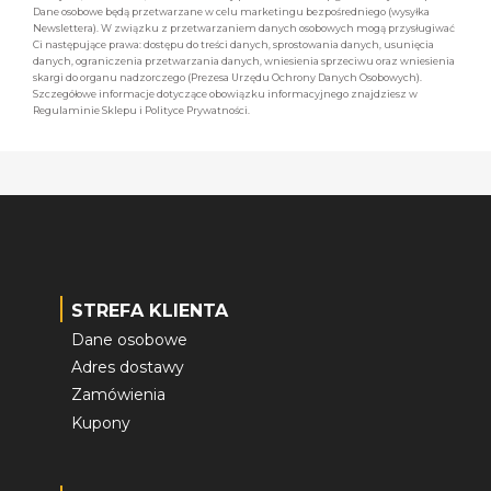
Dane osobowe będą przetwarzane w celu marketingu bezpośredniego (wysyłka
Newslettera). W związku z przetwarzaniem danych osobowych mogą przysługiwać
Ci następujące prawa: dostępu do treści danych, sprostowania danych, usunięcia
danych, ograniczenia przetwarzania danych, wniesienia sprzeciwu oraz wniesienia
skargi do organu nadzorczego (Prezesa Urzędu Ochrony Danych Osobowych).
Szczegółowe informacje dotyczące obowiązku informacyjnego znajdziesz w
Regulaminie Sklepu i Polityce Prywatności.
STREFA KLIENTA
Dane osobowe
Adres dostawy
Zamówienia
Kupony