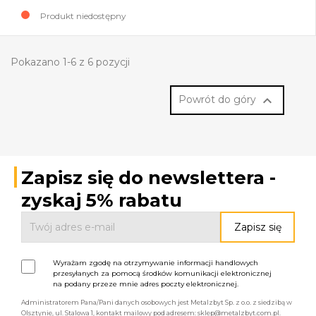
Produkt niedostępny
Pokazano 1-6 z 6 pozycji

Powrót do góry
Zapisz się do newslettera -
zyskaj 5% rabatu
Wyrażam zgodę na otrzymywanie informacji handlowych
przesyłanych za pomocą środków komunikacji elektronicznej
na podany przeze mnie adres poczty elektronicznej.
Administratorem Pana/Pani danych osobowych jest Metalzbyt Sp. z o.o. z siedzibą w
Olsztynie, ul. Stalowa 1, kontakt mailowy pod adresem: sklep@metalzbyt.com.pl.