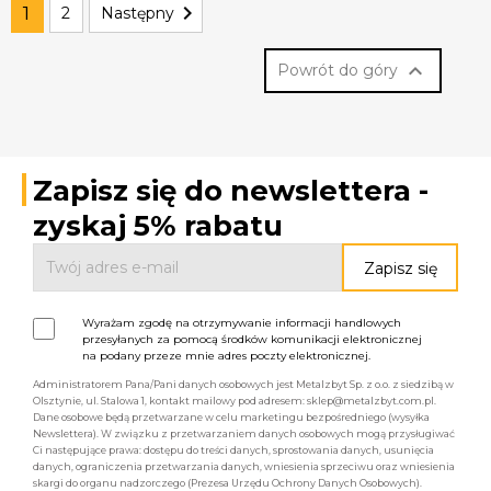

1
2
Następny

Powrót do góry
Zapisz się do newslettera -
zyskaj 5% rabatu
Wyrażam zgodę na otrzymywanie informacji handlowych
przesyłanych za pomocą środków komunikacji elektronicznej
na podany przeze mnie adres poczty elektronicznej.
Administratorem Pana/Pani danych osobowych jest Metalzbyt Sp. z o.o. z siedzibą w
Olsztynie, ul. Stalowa 1, kontakt mailowy pod adresem: sklep@metalzbyt.com.pl.
Dane osobowe będą przetwarzane w celu marketingu bezpośredniego (wysyłka
Newslettera). W związku z przetwarzaniem danych osobowych mogą przysługiwać
Ci następujące prawa: dostępu do treści danych, sprostowania danych, usunięcia
danych, ograniczenia przetwarzania danych, wniesienia sprzeciwu oraz wniesienia
skargi do organu nadzorczego (Prezesa Urzędu Ochrony Danych Osobowych).