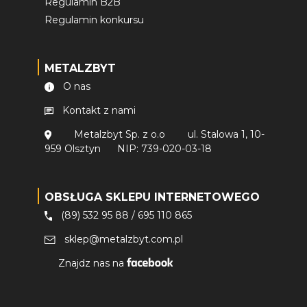
Regulamin B2B
Regulamin konkursu
METALZBYT
O nas
Kontakt z nami
Metalzbyt Sp. z o.o
ul. Stalowa 1, 10-
959 Olsztyn
NIP: 739-020-03-18
OBSŁUGA SKLEPU INTERNETOWEGO
(89) 532 95 88
/
695 110 865
sklep@metalzbyt.com.pl
Znajdz nas na