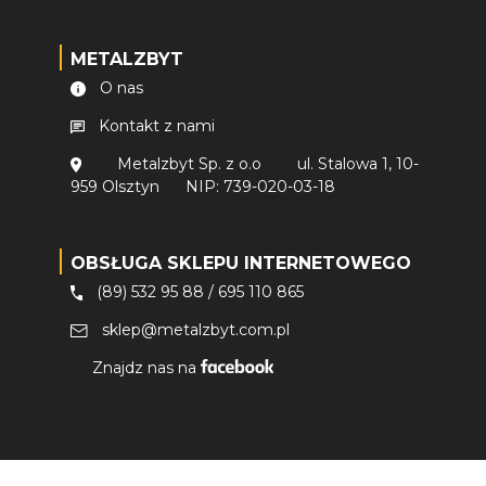
METALZBYT
O nas
Kontakt z nami
Metalzbyt Sp. z o.o
ul. Stalowa 1, 10-
959 Olsztyn
NIP: 739-020-03-18
OBSŁUGA SKLEPU INTERNETOWEGO
(89) 532 95 88
/
695 110 865
sklep@metalzbyt.com.pl
Znajdz nas na