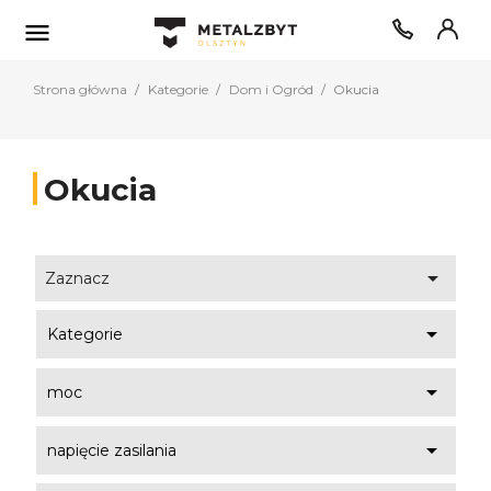

Strona główna
Kategorie
Dom i Ogród
Okucia
Okucia

Zaznacz

Kategorie

moc

napięcie zasilania