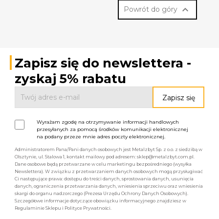

Powrót do góry
Zapisz się do newslettera -
zyskaj 5% rabatu
Wyrażam zgodę na otrzymywanie informacji handlowych
przesyłanych za pomocą środków komunikacji elektronicznej
na podany przeze mnie adres poczty elektronicznej.
Administratorem Pana/Pani danych osobowych jest Metalzbyt Sp. z o.o. z siedzibą w
Olsztynie, ul. Stalowa 1, kontakt mailowy pod adresem: sklep@metalzbyt.com.pl.
Dane osobowe będą przetwarzane w celu marketingu bezpośredniego (wysyłka
Newslettera). W związku z przetwarzaniem danych osobowych mogą przysługiwać
Ci następujące prawa: dostępu do treści danych, sprostowania danych, usunięcia
danych, ograniczenia przetwarzania danych, wniesienia sprzeciwu oraz wniesienia
skargi do organu nadzorczego (Prezesa Urzędu Ochrony Danych Osobowych).
Szczegółowe informacje dotyczące obowiązku informacyjnego znajdziesz w
Regulaminie Sklepu i Polityce Prywatności.