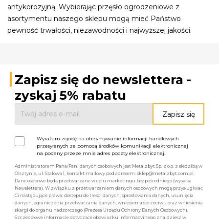
antykorozyjną. Wybierając przęsło ogrodzeniowe z
asortymentu naszego sklepu mogą mieć Państwo
pewność trwałości, niezawodności i najwyższej jakości.
Zapisz się do newslettera -
zyskaj 5% rabatu
Wyrażam zgodę na otrzymywanie informacji handlowych
przesyłanych za pomocą środków komunikacji elektronicznej
na podany przeze mnie adres poczty elektronicznej.
Administratorem Pana/Pani danych osobowych jest Metalzbyt Sp. z o.o. z siedzibą w
Olsztynie, ul. Stalowa 1, kontakt mailowy pod adresem: sklep@metalzbyt.com.pl.
Dane osobowe będą przetwarzane w celu marketingu bezpośredniego (wysyłka
Newslettera). W związku z przetwarzaniem danych osobowych mogą przysługiwać
Ci następujące prawa: dostępu do treści danych, sprostowania danych, usunięcia
danych, ograniczenia przetwarzania danych, wniesienia sprzeciwu oraz wniesienia
skargi do organu nadzorczego (Prezesa Urzędu Ochrony Danych Osobowych).
Szczegółowe informacje dotyczące obowiązku informacyjnego znajdziesz w