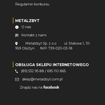
Regulamin konkursu
METALZBYT
O nas
Kontakt z nami
Metalzbyt Sp. z o.o
ul. Stalowa 1, 10-
959 Olsztyn
NIP: 739-020-03-18
OBSŁUGA SKLEPU INTERNETOWEGO
(89) 532 95 88
/
695 110 865
sklep@metalzbyt.com.pl
Znajdz nas na