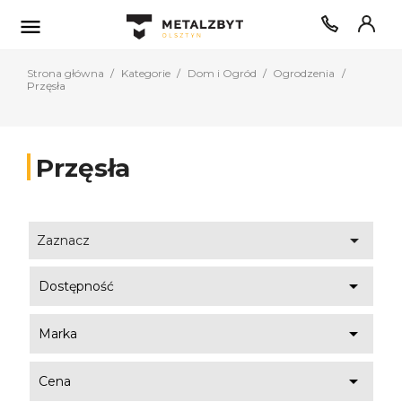

Strona główna
Kategorie
Dom i Ogród
Ogrodzenia
Przęsła
Przęsła

Zaznacz

Dostępność

Marka

Cena