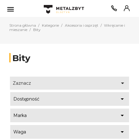

Strona główna
Kategorie
Akcesoria i osprzęt
Wkręcanie i
mieszanie
Bity
Bity

Zaznacz

Dostępność

Marka

Waga