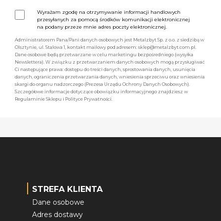
Wyrażam zgodę na otrzymywanie informacji handlowych
przesyłanych za pomocą środków komunikacji elektronicznej
na podany przeze mnie adres poczty elektronicznej.
Administratorem Pana/Pani danych osobowych jest Metalzbyt Sp. z o.o. z siedzibą w
Olsztynie, ul. Stalowa 1, kontakt mailowy pod adresem: sklep@metalzbyt.com.pl.
Dane osobowe będą przetwarzane w celu marketingu bezpośredniego (wysyłka
Newslettera). W związku z przetwarzaniem danych osobowych mogą przysługiwać
Ci następujące prawa: dostępu do treści danych, sprostowania danych, usunięcia
danych, ograniczenia przetwarzania danych, wniesienia sprzeciwu oraz wniesienia
skargi do organu nadzorczego (Prezesa Urzędu Ochrony Danych Osobowych).
Szczegółowe informacje dotyczące obowiązku informacyjnego znajdziesz w
Regulaminie Sklepu i Polityce Prywatności.
STREFA KLIENTA
Dane osobowe
Adres dostawy