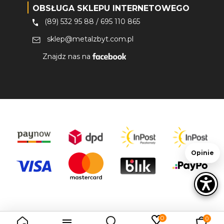
OBSŁUGA SKLEPU INTERNETOWEGO
(89) 532 95 88
/
695 110 865
sklep@metalzbyt.com.pl
Znajdz nas na
Opinie
0
0
