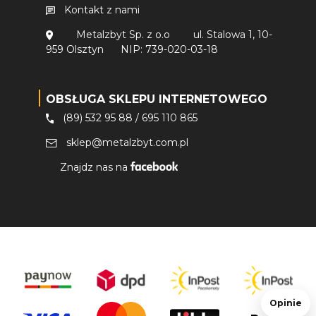
Kontakt z nami
Metalzbyt Sp. z o.o
ul. Stalowa 1, 10-
959 Olsztyn
NIP: 739-020-03-18
OBSŁUGA SKLEPU INTERNETOWEGO
(89) 532 95 88
/
695 110 865
sklep@metalzbyt.com.pl
Znajdz nas na
Opinie