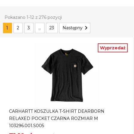
Pokazano 1-12 z 276 pozycji

1
2
3
…
23
Następny
Wyprzedaż
CARHARTT KOSZULKA T-SHIRT DEARBORN
RELAXED POCKET CZARNA ROZMIAR M
103296.001.S005