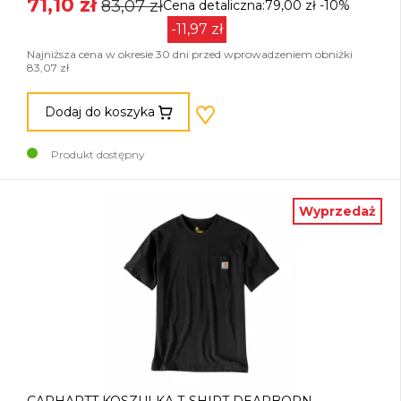
71,10 zł
83,07 zł
Cena detaliczna:79,00 zł
-10%
-11,97 zł
Najniższa cena w okresie 30 dni przed wprowadzeniem obniżki
83,07 zł
Dodaj do koszyka
Produkt dostępny
Wyprzedaż