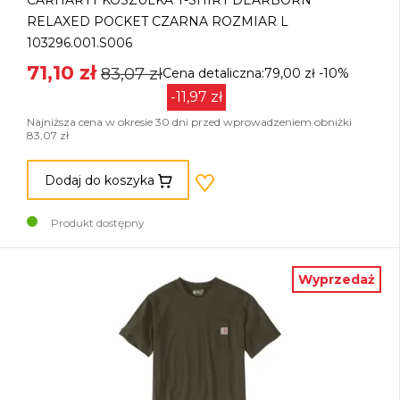
CARHARTT KOSZULKA T-SHIRT DEARBORN
RELAXED POCKET CZARNA ROZMIAR L
103296.001.S006
71,10 zł
83,07 zł
Cena detaliczna:79,00 zł
-10%
-11,97 zł
Najniższa cena w okresie 30 dni przed wprowadzeniem obniżki
83,07 zł
Dodaj do koszyka
Produkt dostępny
Wyprzedaż