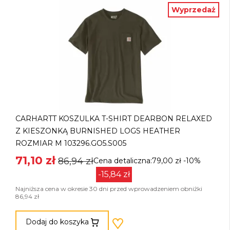
Wyprzedaż
CARHARTT KOSZULKA T-SHIRT DEARBON RELAXED
Z KIESZONKĄ BURNISHED LOGS HEATHER
ROZMIAR M 103296.GO5.S005
71,10 zł
86,94 zł
Cena detaliczna:79,00 zł
-10%
-15,84 zł
Najniższa cena w okresie 30 dni przed wprowadzeniem obniżki
86,94 zł
Dodaj do koszyka