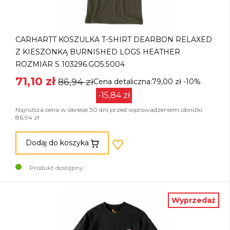
CARHARTT KOSZULKA T-SHIRT DEARBON RELAXED
Z KIESZONKĄ BURNISHED LOGS HEATHER
ROZMIAR S 103296.GO5.S004
71,10 zł
86,94 zł
Cena detaliczna:79,00 zł
-10%
-15,84 zł
Najniższa cena w okresie 30 dni przed wprowadzeniem obniżki
86,94 zł
Dodaj do koszyka
Produkt dostępny
Wyprzedaż