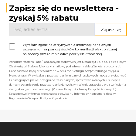
Zapisz się do newslettera -
zyskaj 5% rabatu
Wyrażam zgodę na otrzymywanie informacji handlowych
przesyłanych za pomocą środków komunikacji elektronicznej
na podany przeze mnie adres poczty elektronicznej.
Administratorem Pana/Pani danych osobowych jest Metalzbyt Sp. z o.o. z siedzibą w
Olsztynie, ul. Stalowa 1, kontakt mailowy pod adresem: sklep@metalzbyt.com.pl.
Dane osobowe będą przetwarzane w celu marketingu bezpośredniego (wysyłka
Newslettera). W związku z przetwarzaniem danych osobowych mogą przysługiwać
Ci następujące prawa: dostępu do treści danych, sprostowania danych, usunięcia
danych, ograniczenia przetwarzania danych, wniesienia sprzeciwu oraz wniesienia
skargi do organu nadzorczego (Prezesa Urzędu Ochrony Danych Osobowych).
Szczegółowe informacje dotyczące obowiązku informacyjnego znajdziesz w
Regulaminie Sklepu i Polityce Prywatności.