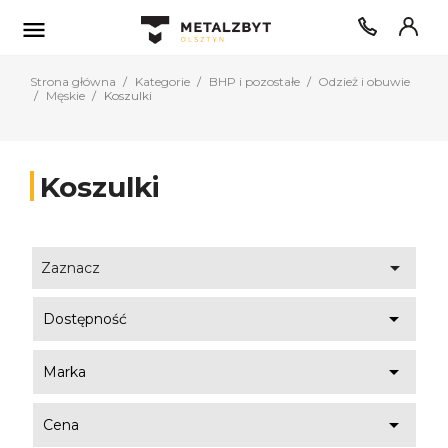

Strona główna
Kategorie
BHP i pozostałe
Odzież i obuwie
Męskie
Koszulki
Koszulki

Zaznacz

Dostępność

Marka

Cena