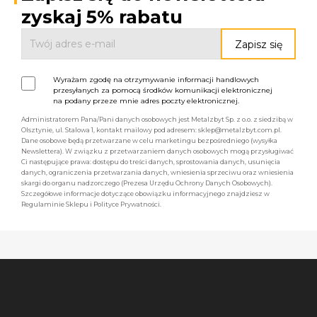
zyskaj 5% rabatu
Wyrażam zgodę na otrzymywanie informacji handlowych
przesyłanych za pomocą środków komunikacji elektronicznej
na podany przeze mnie adres poczty elektronicznej.
Administratorem Pana/Pani danych osobowych jest Metalzbyt Sp. z o.o. z siedzibą w
Olsztynie, ul. Stalowa 1, kontakt mailowy pod adresem: sklep@metalzbyt.com.pl.
Dane osobowe będą przetwarzane w celu marketingu bezpośredniego (wysyłka
Newslettera). W związku z przetwarzaniem danych osobowych mogą przysługiwać
Ci następujące prawa: dostępu do treści danych, sprostowania danych, usunięcia
danych, ograniczenia przetwarzania danych, wniesienia sprzeciwu oraz wniesienia
skargi do organu nadzorczego (Prezesa Urzędu Ochrony Danych Osobowych).
Szczegółowe informacje dotyczące obowiązku informacyjnego znajdziesz w
Regulaminie Sklepu i Polityce Prywatności.