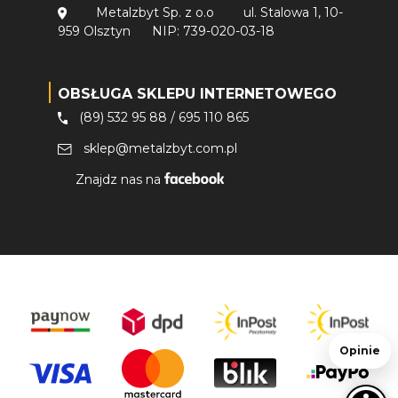
Metalzbyt Sp. z o.o
ul. Stalowa 1, 10-
959 Olsztyn
NIP: 739-020-03-18
OBSŁUGA SKLEPU INTERNETOWEGO
(89) 532 95 88
/
695 110 865
sklep@metalzbyt.com.pl
Znajdz nas na
Opinie