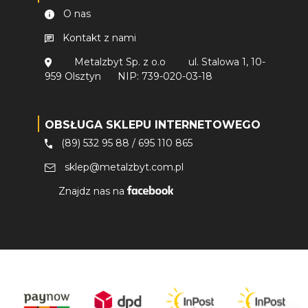
O nas
Kontakt z nami
Metalzbyt Sp. z o.o
ul. Stalowa 1, 10-
959 Olsztyn
NIP: 739-020-03-18
OBSŁUGA SKLEPU INTERNETOWEGO
(89) 532 95 88
/
695 110 865
sklep@metalzbyt.com.pl
Znajdz nas na