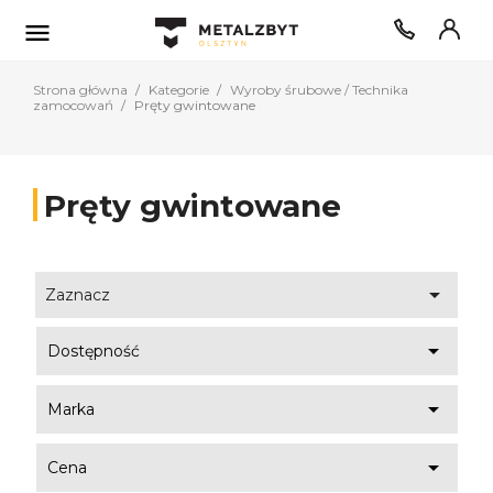

Strona główna
Kategorie
Wyroby śrubowe / Technika
zamocowań
Pręty gwintowane
Pręty gwintowane

Zaznacz

Dostępność

Marka

Cena