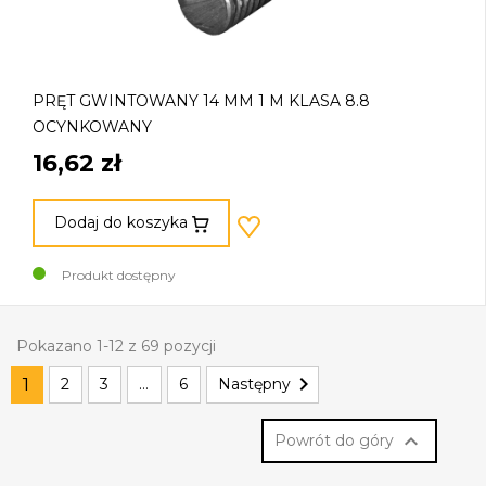
PRĘT GWINTOWANY 14 MM 1 M KLASA 8.8
OCYNKOWANY
16,62 zł
Dodaj do koszyka
Produkt dostępny
Pokazano 1-12 z 69 pozycji

1
2
3
…
6
Następny

Powrót do góry