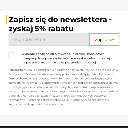
Zapisz się do newslettera -
zyskaj 5% rabatu
Wyrażam zgodę na otrzymywanie informacji handlowych
przesyłanych za pomocą środków komunikacji elektronicznej
na podany przeze mnie adres poczty elektronicznej.
Administratorem Pana/Pani danych osobowych jest Metalzbyt Sp. z o.o. z siedzibą w
Olsztynie, ul. Stalowa 1, kontakt mailowy pod adresem: sklep@metalzbyt.com.pl.
Dane osobowe będą przetwarzane w celu marketingu bezpośredniego (wysyłka
Newslettera). W związku z przetwarzaniem danych osobowych mogą przysługiwać
Ci następujące prawa: dostępu do treści danych, sprostowania danych, usunięcia
danych, ograniczenia przetwarzania danych, wniesienia sprzeciwu oraz wniesienia
skargi do organu nadzorczego (Prezesa Urzędu Ochrony Danych Osobowych).
Szczegółowe informacje dotyczące obowiązku informacyjnego znajdziesz w
Regulaminie Sklepu i Polityce Prywatności.