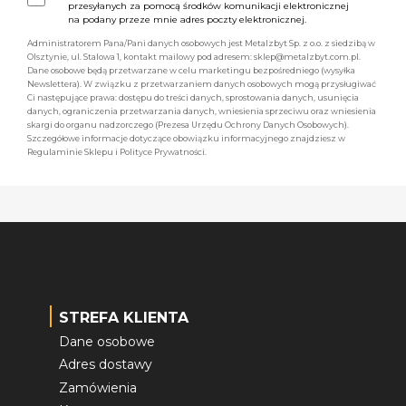
przesyłanych za pomocą środków komunikacji elektronicznej
na podany przeze mnie adres poczty elektronicznej.
Administratorem Pana/Pani danych osobowych jest Metalzbyt Sp. z o.o. z siedzibą w
Olsztynie, ul. Stalowa 1, kontakt mailowy pod adresem: sklep@metalzbyt.com.pl.
Dane osobowe będą przetwarzane w celu marketingu bezpośredniego (wysyłka
Newslettera). W związku z przetwarzaniem danych osobowych mogą przysługiwać
Ci następujące prawa: dostępu do treści danych, sprostowania danych, usunięcia
danych, ograniczenia przetwarzania danych, wniesienia sprzeciwu oraz wniesienia
skargi do organu nadzorczego (Prezesa Urzędu Ochrony Danych Osobowych).
Szczegółowe informacje dotyczące obowiązku informacyjnego znajdziesz w
Regulaminie Sklepu i Polityce Prywatności.
STREFA KLIENTA
Dane osobowe
Adres dostawy
Zamówienia