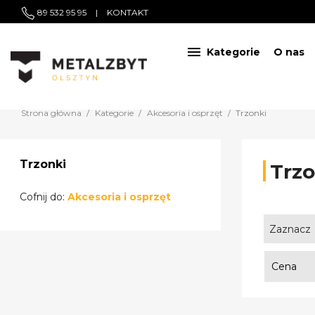
89 532 95 95
|
KONTAKT

Kategorie
O nas
Strona główna
Kategorie
Akcesoria i osprzęt
Trzonki
Trzonki
Trzo
Cofnij do:
Akcesoria i osprzęt
Zaznacz
Cena