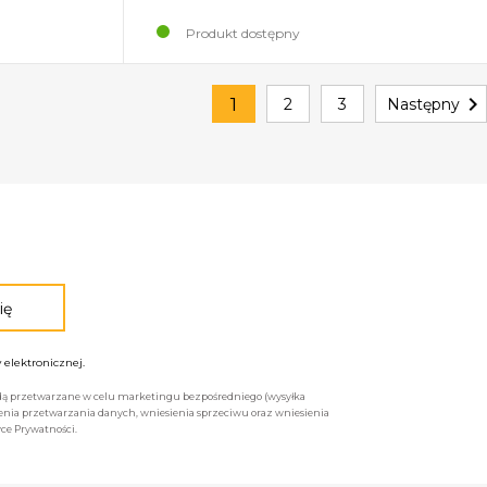
Produkt dostępny

1
2
3
Następny
elektronicznej.
będą przetwarzane w celu marketingu bezpośredniego (wysyłka
enia przetwarzania danych, wniesienia sprzeciwu oraz wniesienia
ce Prywatności.