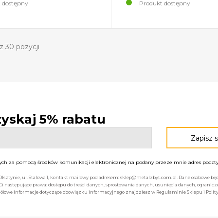
 dostępny
Produkt dostępny
z 30 pozycji
 zyskaj 5% rabatu
h za pomocą środków komunikacji elektronicznej na podany przeze mnie adres poczty 
 Olsztynie, ul. Stalowa 1, kontakt mailowy pod adresem: sklep@metalzbyt.com.pl. Dane osobowe 
następujące prawa: dostępu do treści danych, sprostowania danych, usunięcia danych, ogranicz
łowe informacje dotyczące obowiązku informacyjnego znajdziesz w Regulaminie Sklepu i Polity