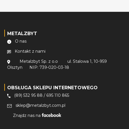
METALZBYT
O nas
Kontakt z nami
Metalzbyt Sp. z o.o
ul. Stalowa 1, 10-959
Olsztyn
NIP: 739-020-03-18
OBSŁUGA SKLEPU INTERNETOWEGO
(89) 532 95 88
/
695 110 865
sklep@metalzbyt.com.pl
Znajdz nas na