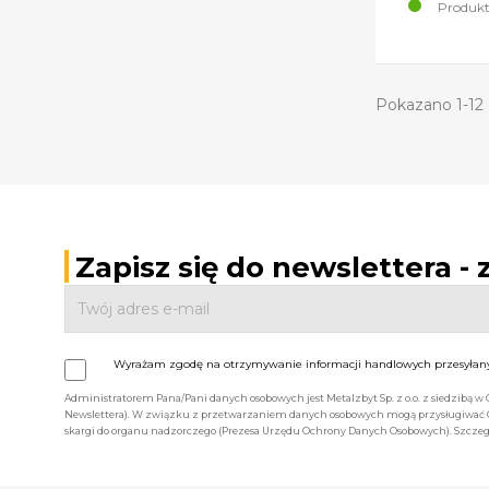
Produkt
Pokazano 1-12 
Zapisz się do newslettera -
Wyrażam zgodę na otrzymywanie informacji handlowych przesyłanyc
Administratorem Pana/Pani danych osobowych jest Metalzbyt Sp. z o.o. z siedzibą w
Newslettera). W związku z przetwarzaniem danych osobowych mogą przysługiwać Ci 
skargi do organu nadzorczego (Prezesa Urzędu Ochrony Danych Osobowych). Szczegó