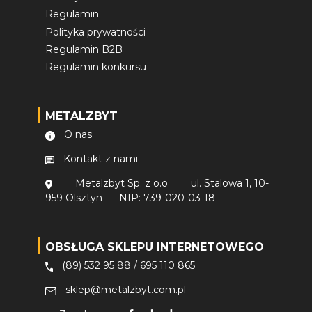
Regulamin
Polityka prywatności
Regulamin B2B
Regulamin konkursu
METALZBYT
O nas
Kontakt z nami
Metalzbyt Sp. z o.o
ul. Stalowa 1, 10-
959 Olsztyn
NIP: 739-020-03-18
OBSŁUGA SKLEPU INTERNETOWEGO
(89) 532 95 88
/
695 110 865
sklep@metalzbyt.com.pl