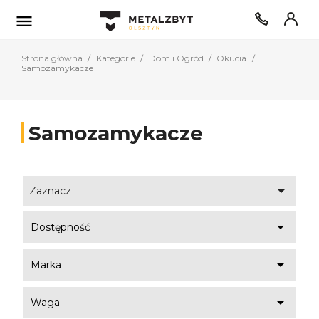

Strona główna
Kategorie
Dom i Ogród
Okucia
Samozamykacze
Samozamykacze

Zaznacz

Dostępność

Marka

Waga