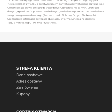
Dane osobowe będą przetwarzane w celu marketingu bezpośredniego (wysyłka
Newslettera). W związku z przetwarzaniem danych osobowych mogą przysługiwać
Ci następujące prawa: dostępu do treści danych, sprostowania danych, usunięcia
danych, ograniczenia przetwarzania danych, wniesienia sprzeciwu oraz wniesienia
skargi do organu nadzorczego (Prezesa Urzędu Ochrony Danych Osobowych).
Szczegółowe informacje dotyczące obowiązku informacyjnego znajdziesz w
Regulaminie Sklepu i Polityce Prywatności.
STREFA KLIENTA
Dane osobowe
Adres dostawy
Zamówienia
Kupony
GODZINY OTWARCIA