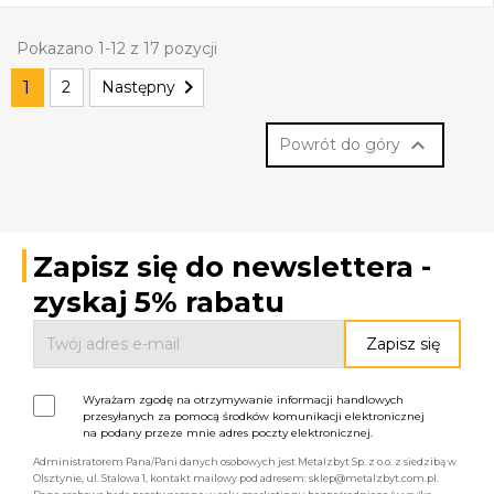
Pokazano 1-12 z 17 pozycji

1
2
Następny

Powrót do góry
Zapisz się do newslettera -
zyskaj 5% rabatu
Wyrażam zgodę na otrzymywanie informacji handlowych
przesyłanych za pomocą środków komunikacji elektronicznej
na podany przeze mnie adres poczty elektronicznej.
Administratorem Pana/Pani danych osobowych jest Metalzbyt Sp. z o.o. z siedzibą w
Olsztynie, ul. Stalowa 1, kontakt mailowy pod adresem: sklep@metalzbyt.com.pl.