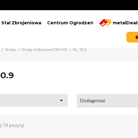
Stal Zbrojeniowa
Centrum Ogrodzeń
metalDeal
Śruby
Śruby imbusowe DIN-912
KL. 10.9
10.9

Dostępność
z 19 pozycji