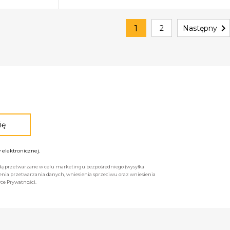

1
2
Następny
elektronicznej.
będą przetwarzane w celu marketingu bezpośredniego (wysyłka
enia przetwarzania danych, wniesienia sprzeciwu oraz wniesienia
ce Prywatności.