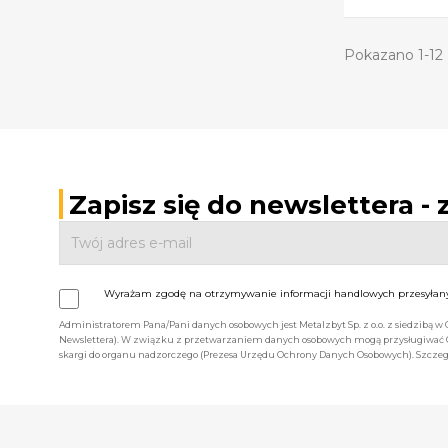
Pokazano 1-12 
Zapisz się do newslettera -
Wyrażam zgodę na otrzymywanie informacji handlowych przesyłanyc
Administratorem Pana/Pani danych osobowych jest Metalzbyt Sp. z o.o. z siedzibą w
Newslettera). W związku z przetwarzaniem danych osobowych mogą przysługiwać Ci 
skargi do organu nadzorczego (Prezesa Urzędu Ochrony Danych Osobowych). Szczegó