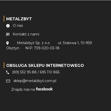
METALZBYT
O nas
Kontakt z nami
Metalzbyt Sp. z o.o
ul. Stalowa 1, 10-959
Olsztyn
NIP: 739-020-03-18
OBSŁUGA SKLEPU INTERNETOWEGO
(89) 532 95 88
/
695 110 865
sklep@metalzbyt.com.pl
Znajdz nas na