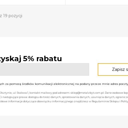
z 19 pozycji
 zyskaj 5% rabatu
h za pomocą środków komunikacji elektronicznej na podany przeze mnie adres poczty 
 Olsztynie, ul. Stalowa 1, kontakt mailowy pod adresem: sklep@metalzbyt.com.pl. Dane osobowe 
następujące prawa: dostępu do treści danych, sprostowania danych, usunięcia danych, ogranicz
łowe informacje dotyczące obowiązku informacyjnego znajdziesz w Regulaminie Sklepu i Polity