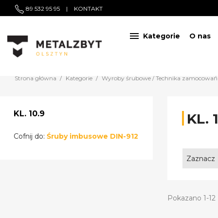
89 532 95 95
|
KONTAKT

Kategorie
O nas
Strona główna
Kategorie
Wyroby śrubowe / Technika zamocowań
KL. 10.9
KL. 
Cofnij do:
Śruby imbusowe DIN-912
Zaznacz
Pokazano 1-12 