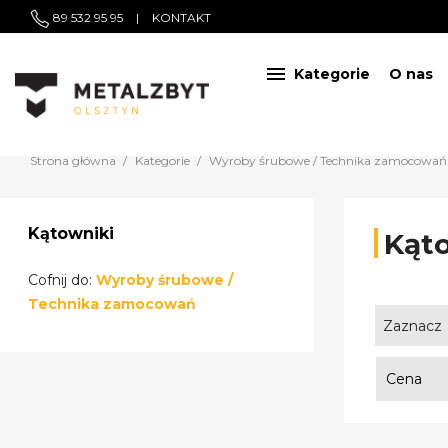
89 532 95 95
|
KONTAKT

Kategorie
O nas
Strona główna
Kategorie
Wyroby śrubowe / Technika zamocowań
Kątowniki
Kąt
Cofnij do:
Wyroby śrubowe /
Technika zamocowań
Zaznacz
Cena