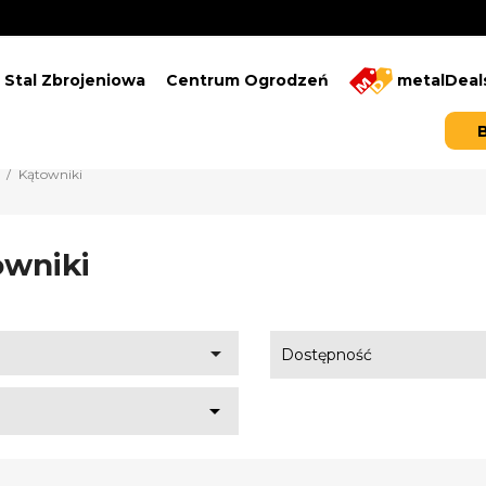
Stal Zbrojeniowa
Centrum Ogrodzeń
metalDeal
Kątowniki
owniki

Dostępność
