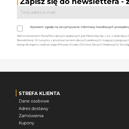
Zapisz się do newslettera -
Wyrażam zgodę na otrzymywanie informacji handlowych przesyłanyc
Administratorem Pana/Pani danych osobowych jest Metalzbyt Sp. z o.o. z siedzibą w
Newslettera). W związku z przetwarzaniem danych osobowych mogą przysługiwać Ci 
skargi do organu nadzorczego (Prezesa Urzędu Ochrony Danych Osobowych). Szczegó
STREFA KLIENTA
Dane osobowe
Adres dostawy
Zamówienia
Kupony