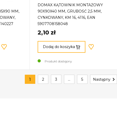
DOMAX KĄTOWNIK MONTAŻOWY
05X90 MM,
90X90X40 MM, GRUBOŚĆ 2,5 MM,
KOWANY,
CYNKOWANY, KM 16, 4116, EAN
8140227
5907708158048
2,10 zł
Dodaj do koszyka
Produkt dostępny

1
2
3
…
5
Następny