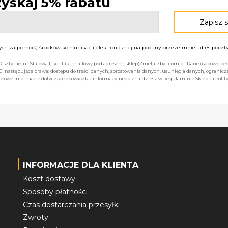
 zyskaj 5% rabatu
h za pomocą środków komunikacji elektronicznej na podany przeze mnie adres poczty 
 Olsztynie, ul. Stalowa 1, kontakt mailowy pod adresem: sklep@metalzbyt.com.pl. Dane osobowe 
następujące prawa: dostępu do treści danych, sprostowania danych, usunięcia danych, ogranicz
łowe informacje dotyczące obowiązku informacyjnego znajdziesz w Regulaminie Sklepu i Polity
INFORMACJE DLA KLIENTA
Koszt dostawy
Sposoby płatności
Czas dostarczania przesyłki
Zwroty