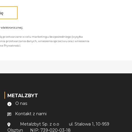
elektronicznej.
będą przetwarzane w celu marketingu bezpośredniego (wysyłka
enia przetwarzania danych, wniesienia sprzeciwu oraz wniesienia
ce Prywatności.
METALZBYT
O nas
Kontakt z nami
Metalzbyt Sp. z o.o
ul. Stalowa 1, 10-959
Olsztyn
NIP: 739-020-03-18