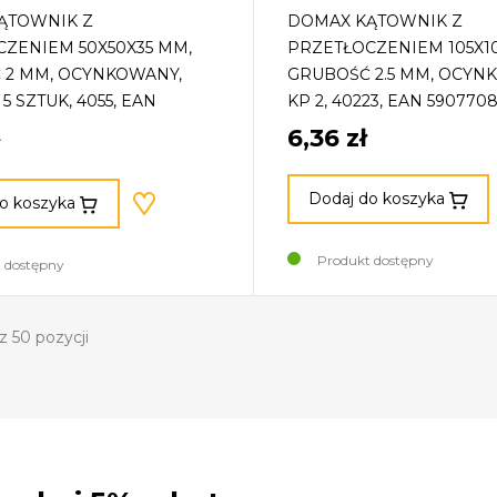
ĄTOWNIK Z
DOMAX KĄTOWNIK Z
ZENIEM 50X50X35 MM,
PRZETŁOCZENIEM 105X1
 2 MM, OCYNKOWANY,
GRUBOŚĆ 2.5 MM, OCYN
 SZTUK, 4055, EAN
KP 2, 40223, EAN 590770
58109
6,36 zł
Dodaj do koszyka
o koszyka
Produkt dostępny
 dostępny
z 50 pozycji