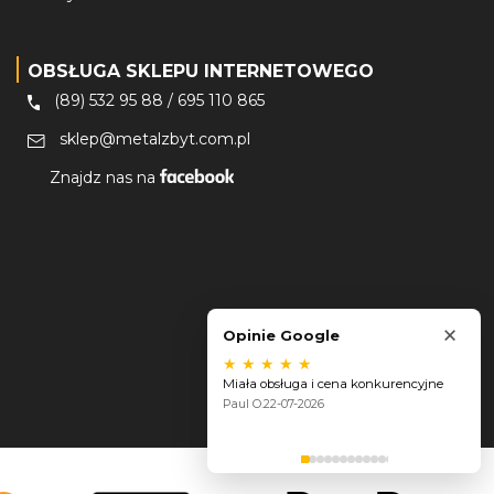
OBSŁUGA SKLEPU INTERNETOWEGO
(89) 532 95 88
/
695 110 865
sklep@metalzbyt.com.pl
Znajdz nas na
×
Opinie Google
★
★
★
★
★
Miała obsługa i cena konkurencyjne
Paul O.
22-07-2026