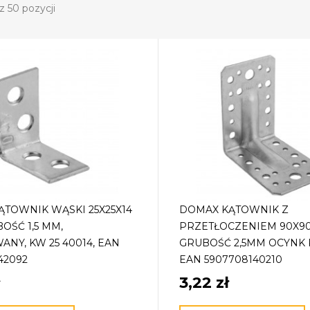
z 50 pozycji
TOWNIK WĄSKI 25X25X14
DOMAX KĄTOWNIK Z
OŚĆ 1,5 MM,
PRZETŁOCZENIEM 90X9
NY, KW 25 40014, EAN
GRUBOŚĆ 2,5MM OCYNK K
42092
EAN 5907708140210
3,22 zł