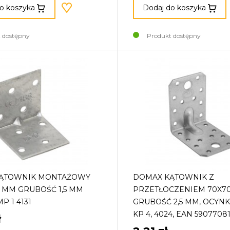
o koszyka
Dodaj do koszyka
 dostępny
Produkt dostępny
ĄTOWNIK MONTAŻOWY
DOMAX KĄTOWNIK Z
 MM GRUBOŚĆ 1,5 MM
PRZETŁOCZENIEM 70X70
P 1 4131
GRUBOŚĆ 2,5 MM, OCYN
KP 4, 4024, EAN 5907708
ł