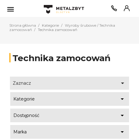

Strona główna
Kategorie
Wyroby śrubowe / Technika
zamocowań
Technika zamocowań
Technika zamocowań

Zaznacz

Kategorie

Dostępność

Marka