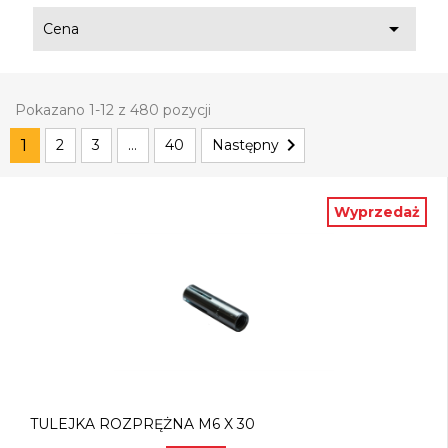

Cena
Pokazano 1-12 z 480 pozycji

1
2
3
…
40
Następny
Wyprzedaż
TULEJKA ROZPRĘŻNA M6 X 30