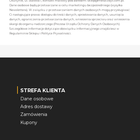
Olsztynie, ul. Stalowa 1, kontakt mailowy pod adresem: sklep@metalzbyt.com.pl.
Dane osobowe będą przetwarzane w celu marketingu bezpośredniego (wysyłka
Newslettera). W związku z przetwarzaniem danych osobowych mogą przysługiwać
Ci następujące prawa: dostępu do treści danych, sprostowania danych, usunięcia
danych, ograniczenia przetwarzania danych, wniesienia sprzeciwu oraz wniesienia
skargi do organu nadzorczego (Prezesa Urzędu Ochrony Danych Osobowych).
Szczegółowe informacje dotyczące obowiązku informacyjnego znajdziesz w
Regulaminie Sklepu i Polityce Prywatności.
STREFA KLIENTA
Dane osobowe
Adres dostawy
Zamówienia
Kupony