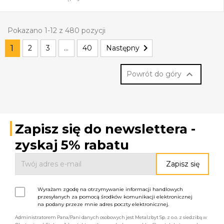
Pokazano 1-12 z 480 pozycji

1
2
3
…
40
Następny

Powrót do góry
Zapisz się do newslettera -
zyskaj 5% rabatu
Wyrażam zgodę na otrzymywanie informacji handlowych
przesyłanych za pomocą środków komunikacji elektronicznej
na podany przeze mnie adres poczty elektronicznej.
Administratorem Pana/Pani danych osobowych jest Metalzbyt Sp. z o.o. z siedzibą w