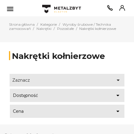

Strona główna
Kategorie
Wyroby śrubowe / Technika
zamocowań
Nakrętki
Pozostałe
Nakrętki kołnierzowe
Nakrętki kołnierzowe

Zaznacz

Dostępność

Cena