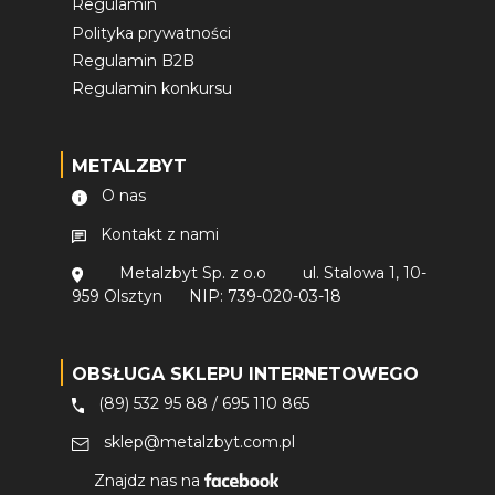
Regulamin
Polityka prywatności
Regulamin B2B
Regulamin konkursu
METALZBYT
O nas
Kontakt z nami
Metalzbyt Sp. z o.o
ul. Stalowa 1, 10-
959 Olsztyn
NIP: 739-020-03-18
OBSŁUGA SKLEPU INTERNETOWEGO
(89) 532 95 88
/
695 110 865
sklep@metalzbyt.com.pl
Znajdz nas na