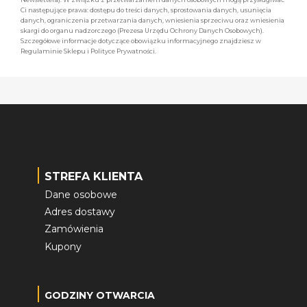
Ci następujące prawa: dostępu do treści danych, sprostowania danych, usunięcia
danych, ograniczenia przetwarzania danych, wniesienia sprzeciwu oraz wniesienia
skargi do organu nadzorczego (Prezesa Urzędu Ochrony Danych Osobowych).
Szczegółowe informacje dotyczące obowiązku informacyjnego znajdziesz w
Regulaminie Sklepu i Polityce Prywatności.
STREFA KLIENTA
Dane osobowe
Adres dostawy
Zamówienia
Kupony
GODZINY OTWARCIA