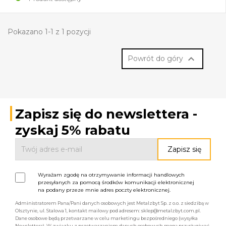
Pokazano 1-1 z 1 pozycji

Powrót do góry
Zapisz się do newslettera -
zyskaj 5% rabatu
Wyrażam zgodę na otrzymywanie informacji handlowych
przesyłanych za pomocą środków komunikacji elektronicznej
na podany przeze mnie adres poczty elektronicznej.
Administratorem Pana/Pani danych osobowych jest Metalzbyt Sp. z o.o. z siedzibą w
Olsztynie, ul. Stalowa 1, kontakt mailowy pod adresem: sklep@metalzbyt.com.pl.
Dane osobowe będą przetwarzane w celu marketingu bezpośredniego (wysyłka
Newslettera). W związku z przetwarzaniem danych osobowych mogą przysługiwać