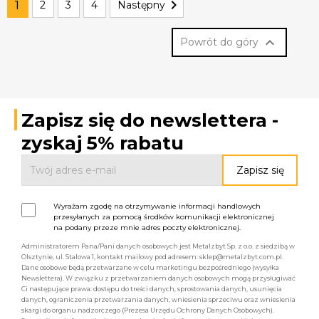

1
2
3
4
Następny

Powrót do góry
Zapisz się do newslettera -
zyskaj 5% rabatu
Wyrażam zgodę na otrzymywanie informacji handlowych
przesyłanych za pomocą środków komunikacji elektronicznej
na podany przeze mnie adres poczty elektronicznej.
Administratorem Pana/Pani danych osobowych jest Metalzbyt Sp. z o.o. z siedzibą w
Olsztynie, ul. Stalowa 1, kontakt mailowy pod adresem: sklep@metalzbyt.com.pl.
Dane osobowe będą przetwarzane w celu marketingu bezpośredniego (wysyłka
Newslettera). W związku z przetwarzaniem danych osobowych mogą przysługiwać
Ci następujące prawa: dostępu do treści danych, sprostowania danych, usunięcia
danych, ograniczenia przetwarzania danych, wniesienia sprzeciwu oraz wniesienia
skargi do organu nadzorczego (Prezesa Urzędu Ochrony Danych Osobowych).