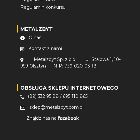
Regulamin konkursu
METALZBYT
O nas
Kontakt z nami
Metalzbyt Sp. z o.o
ul. Stalowa 1, 10-
959 Olsztyn
NIP: 739-020-03-18
OBSŁUGA SKLEPU INTERNETOWEGO
(89) 532 95 88
/
695 110 865
sklep@metalzbyt.com.pl
Znajdz nas na