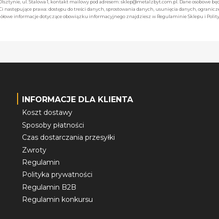
 Olsztynie, ul. Stalowa 1, kontakt mailowy pod adresem: sklep@metalzbyt.com.pl. Dane osobowe 
następujące prawa: dostępu do treści danych, sprostowania danych, usunięcia danych, ogranicz
łowe informacje dotyczące obowiązku informacyjnego znajdziesz w Regulaminie Sklepu i Polity
INFORMACJE DLA KLIENTA
Koszt dostawy
Sposoby płatności
Czas dostarczania przesyłki
Zwroty
Regulamin
Polityka prywatności
Regulamin B2B
Regulamin konkursu