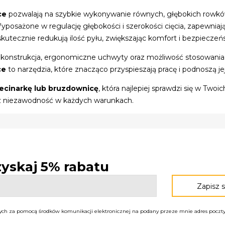
ce
pozwalają na szybkie wykonywanie równych, głębokich rowków 
posażone w regulację głębokości i szerokości cięcia, zapewniaj
kutecznie redukują ilość pyłu, zwiększając komfort i bezpiecze
onstrukcja, ergonomiczne uchwyty oraz możliwość stosowania p
ce
to narzędzia, które znacząco przyspieszają pracę i podnoszą jej
ecinarkę lub bruzdownicę
, która najlepiej sprawdzi się w Tw
az niezawodność w każdych warunkach.
 zyskaj 5% rabatu
h za pomocą środków komunikacji elektronicznej na podany przeze mnie adres poczty 