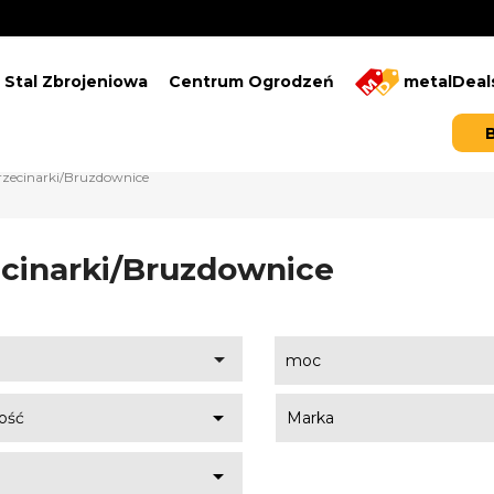
Stal Zbrojeniowa
Centrum Ogrodzeń
metalDeal
rzecinarki/Bruzdownice
cinarki/Bruzdownice

moc

ość
Marka
