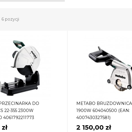
 6 pozycji
PRZECINARKA DO
METABO BRUZDOWNICA
S 22-355 2300W
1900W 604040500 (EAN:
 4061792211773
4007430327581)
 zł
2 150,00 zł