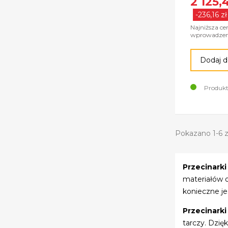
2 125,
-236,16 zł
Najniższa ce
wprowadzeni
Dodaj d
Produkt
Pokazano 1-6 z
Przecinarki
materiałów o
konieczne je
Przecinarki
tarczy. Dzi