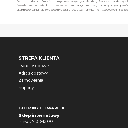
Administratorem Pana/Pani danych osobowych jest Metalzbyt Sp. z o.o. z siedzibą w
Newslettera). W związku z przetwarzaniem danych osobowych mogą przysługiwać Ci 
skargi do organu nadzorczego (Prezesa Urzędu Ochrony Danych Osobowych). Szczegó
STREFA KLIENTA
Dane osobowe
Adres dostawy
Zamówienia
Kupony
GODZINY OTWARCIA
Sklep internetowy
Pn-pt: 7:00-15:00