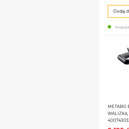
Dodaj d
Produkt
METABO 
WALIZKĄ 
40074303