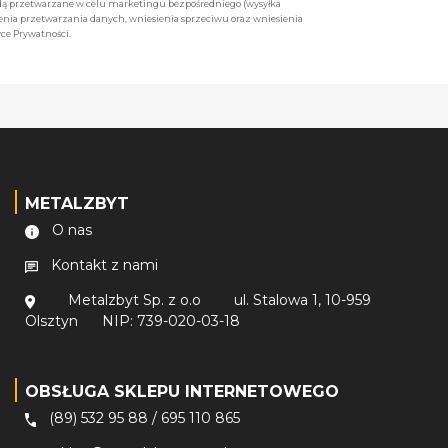
będą przetwarzane w celu marketingu bezpośredniego (wysyłka
enia przetwarzania danych, wniesienia sprzeciwu oraz wniesienia
ce Prywatności.
METALZBYT
O nas
Kontakt z nami
Metalzbyt Sp. z o.o
ul. Stalowa 1, 10-959
Olsztyn
NIP: 739-020-03-18
OBSŁUGA SKLEPU INTERNETOWEGO
(89) 532 95 88
/
695 110 865