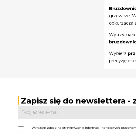
Bruzdowni
grzewcze. Wy
odkurzacza s
Wytrzymała k
bruzdowni
Wybierz
prz
precyzję or
Zapisz się do newslettera -
Wyrażam zgodę na otrzymywanie informacji handlowych przesyłanyc