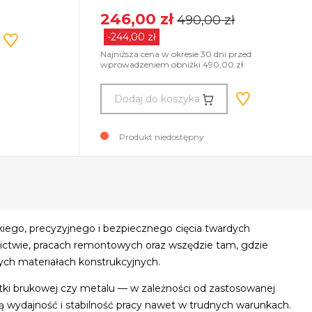
246,00 zł
490,00 zł
-244,00 zł
Najniższa cena w okresie 30 dni przed
wprowadzeniem obniżki 490,00 zł
Dodaj do koszyka
Produkt niedostępny
kiego, precyzyjnego i bezpiecznego cięcia twardych
nictwie, pracach remontowych oraz wszędzie tam, gdzie
nych materiałach konstrukcyjnych.
tki brukowej czy metalu — w zależności od zastosowanej
wydajność i stabilność pracy nawet w trudnych warunkach.