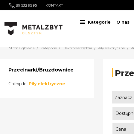
89 532 95 95
|
KONTAKT

Kategorie
O nas
Strona główna
Kategorie
Elektronarzędzia
Piły elektryczne
P
Przecinarki/Bruzdownice
Prze
Cofnij do:
Piły elektryczne
Zaznacz
Dostępn
Cena