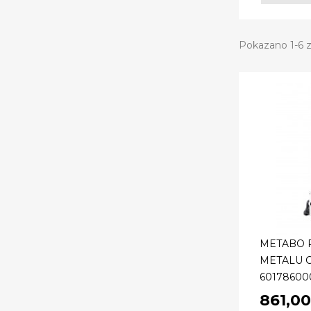
Pokazano 1-6 z
METABO 
METALU C
601786000
861,00