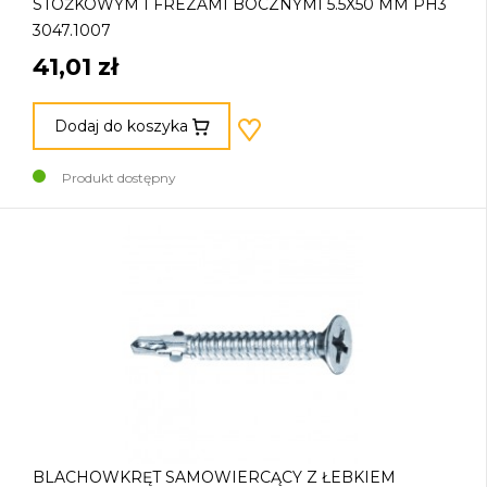
STOŻKOWYM I FREZAMI BOCZNYMI 5.5X50 MM PH3
3047.1007
41,01 zł
Dodaj do koszyka
Produkt dostępny
BLACHOWKRĘT SAMOWIERCĄCY Z ŁEBKIEM