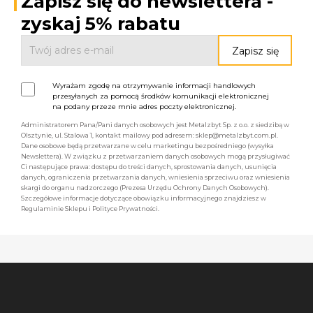
Zapisz się do newslettera -
zyskaj 5% rabatu
Wyrażam zgodę na otrzymywanie informacji handlowych
przesyłanych za pomocą środków komunikacji elektronicznej
na podany przeze mnie adres poczty elektronicznej.
Administratorem Pana/Pani danych osobowych jest Metalzbyt Sp. z o.o. z siedzibą w
Olsztynie, ul. Stalowa 1, kontakt mailowy pod adresem: sklep@metalzbyt.com.pl.
Dane osobowe będą przetwarzane w celu marketingu bezpośredniego (wysyłka
Newslettera). W związku z przetwarzaniem danych osobowych mogą przysługiwać
Ci następujące prawa: dostępu do treści danych, sprostowania danych, usunięcia
danych, ograniczenia przetwarzania danych, wniesienia sprzeciwu oraz wniesienia
skargi do organu nadzorczego (Prezesa Urzędu Ochrony Danych Osobowych).
Szczegółowe informacje dotyczące obowiązku informacyjnego znajdziesz w
Regulaminie Sklepu i Polityce Prywatności.