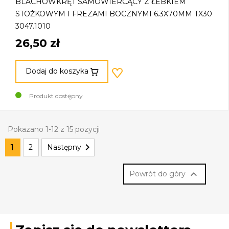
BLACHOWKRĘT SAMOWIERCĄCY Z ŁEBKIEM
STOŻKOWYM I FREZAMI BOCZNYMI 6.3X70MM TX30
3047.1010
26,50 zł
Dodaj do koszyka
Produkt dostępny
Pokazano 1-12 z 15 pozycji

1
2
Następny

Powrót do góry