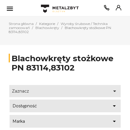

Strona główna
Kategorie
Wyroby śrubowe / Technika
zamocowań
Blachowkręty
Blachowkręty stożkowe PN
83114,83102
Blachowkręty stożkowe
PN 83114,83102

Zaznacz

Dostępność

Marka