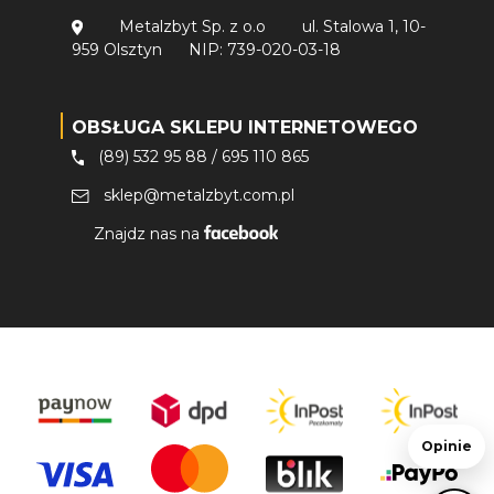
Metalzbyt Sp. z o.o
ul. Stalowa 1, 10-
959 Olsztyn
NIP: 739-020-03-18
OBSŁUGA SKLEPU INTERNETOWEGO
(89) 532 95 88
/
695 110 865
sklep@metalzbyt.com.pl
Znajdz nas na
Opinie