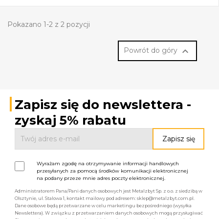
Pokazano 1-2 z 2 pozycji

Powrót do góry
Zapisz się do newslettera -
zyskaj 5% rabatu
Wyrażam zgodę na otrzymywanie informacji handlowych
przesyłanych za pomocą środków komunikacji elektronicznej
na podany przeze mnie adres poczty elektronicznej.
Administratorem Pana/Pani danych osobowych jest Metalzbyt Sp. z o.o. z siedzibą w
Olsztynie, ul. Stalowa 1, kontakt mailowy pod adresem: sklep@metalzbyt.com.pl.
Dane osobowe będą przetwarzane w celu marketingu bezpośredniego (wysyłka
Newslettera). W związku z przetwarzaniem danych osobowych mogą przysługiwać