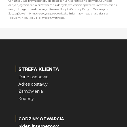
Ci następujące prawa: dostępu do treści danych, sprostowania danych, usunięcia
danych, ograniczenia przetwarzania danych, wniesienia sprzeciwu oraz wniesienia
skargi do organu nadzorczego (Prezesa Urzędu Ochrony Danych Osobowych).
Szczegółowe informacje dotyczące obowiązku informacyjnego znajdziesz w
Regulaminie Sklepu i Polityce Prywatności.
STREFA KLIENTA
Dane osobowe
Adres dostawy
Zamówienia
Kupony
GODZINY OTWARCIA
Sklep internetowy