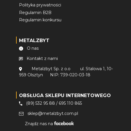
Polityka prywatności
Regulamin B2B
Regulamin konkursu
METALZBYT
O nas
Kontakt z nami
Metalzbyt Sp. z o.o
ul. Stalowa 1, 10-
959 Olsztyn
NIP: 739-020-03-18
OBSŁUGA SKLEPU INTERNETOWEGO
(89) 532 95 88
/
695 110 865
sklep@metalzbyt.com.pl
Znajdz nas na