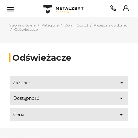

Strona główna
Kategorie
Dom i Ogród
Akcesoria do domu
Odświeżacze
Odświeżacze

Zaznacz

Dostępność

Cena