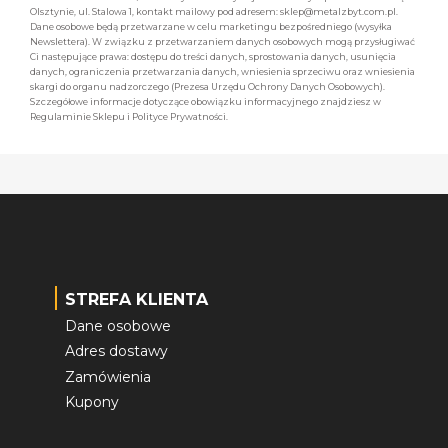
Olsztynie, ul. Stalowa 1, kontakt mailowy pod adresem: sklep@metalzbyt.com.pl.
Dane osobowe będą przetwarzane w celu marketingu bezpośredniego (wysyłka
Newslettera). W związku z przetwarzaniem danych osobowych mogą przysługiwać
Ci następujące prawa: dostępu do treści danych, sprostowania danych, usunięcia
danych, ograniczenia przetwarzania danych, wniesienia sprzeciwu oraz wniesienia
skargi do organu nadzorczego (Prezesa Urzędu Ochrony Danych Osobowych).
Szczegółowe informacje dotyczące obowiązku informacyjnego znajdziesz w
Regulaminie Sklepu i Polityce Prywatności.
STREFA KLIENTA
Dane osobowe
Adres dostawy
Zamówienia
Kupony