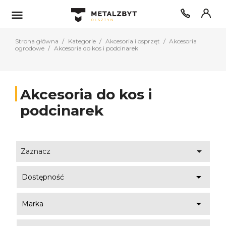

Strona główna
Kategorie
Akcesoria i osprzęt
Akcesoria
ogrodowe
Akcesoria do kos i podcinarek
Akcesoria do kos i
podcinarek

Zaznacz

Dostępność

Marka