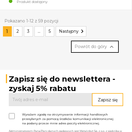
Produkt dostępny
Pokazano 1-12 z 59 pozycji

1
2
3
…
5
Następny

Powrót do góry
Zapisz się do newslettera -
zyskaj 5% rabatu
Wyrażam zgodę na otrzymywanie informacji handlowych
przesyłanych za pomocą środków komunikacji elektronicznej
na podany przeze mnie adres poczty elektronicznej.
Administratorem Pana/Pani danych osobowych jest Metalzbyt Sp. z o.o. z siedzibą w