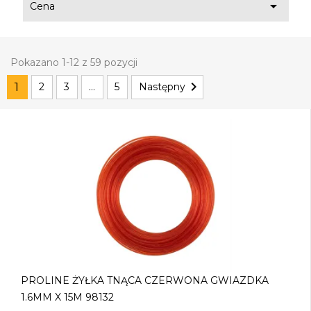

Cena
Pokazano 1-12 z 59 pozycji

1
2
3
…
5
Następny
PROLINE ŻYŁKA TNĄCA CZERWONA GWIAZDKA
1.6MM X 15M 98132