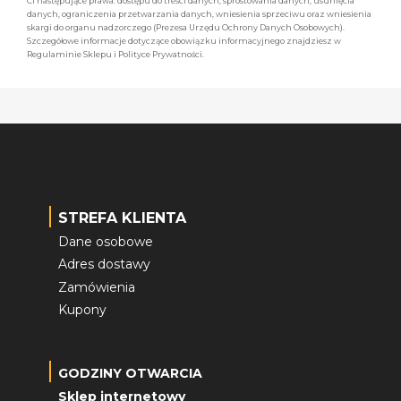
Ci następujące prawa: dostępu do treści danych, sprostowania danych, usunięcia
danych, ograniczenia przetwarzania danych, wniesienia sprzeciwu oraz wniesienia
skargi do organu nadzorczego (Prezesa Urzędu Ochrony Danych Osobowych).
Szczegółowe informacje dotyczące obowiązku informacyjnego znajdziesz w
Regulaminie Sklepu i Polityce Prywatności.
STREFA KLIENTA
Dane osobowe
Adres dostawy
Zamówienia
Kupony
GODZINY OTWARCIA
Sklep internetowy