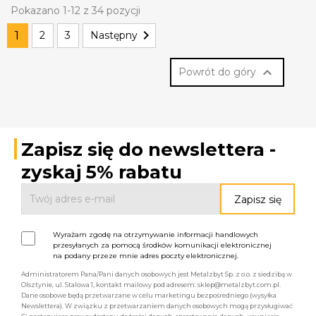
Pokazano 1-12 z 34 pozycji

1
2
3
Następny

Powrót do góry
Zapisz się do newslettera -
zyskaj 5% rabatu
Wyrażam zgodę na otrzymywanie informacji handlowych
przesyłanych za pomocą środków komunikacji elektronicznej
na podany przeze mnie adres poczty elektronicznej.
Administratorem Pana/Pani danych osobowych jest Metalzbyt Sp. z o.o. z siedzibą w
Olsztynie, ul. Stalowa 1, kontakt mailowy pod adresem: sklep@metalzbyt.com.pl.
Dane osobowe będą przetwarzane w celu marketingu bezpośredniego (wysyłka
Newslettera). W związku z przetwarzaniem danych osobowych mogą przysługiwać