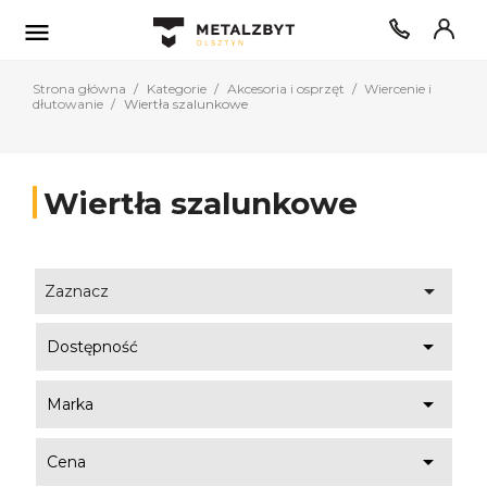

Strona główna
Kategorie
Akcesoria i osprzęt
Wiercenie i
dłutowanie
Wiertła szalunkowe
Wiertła szalunkowe

Zaznacz

Dostępność

Marka

Cena