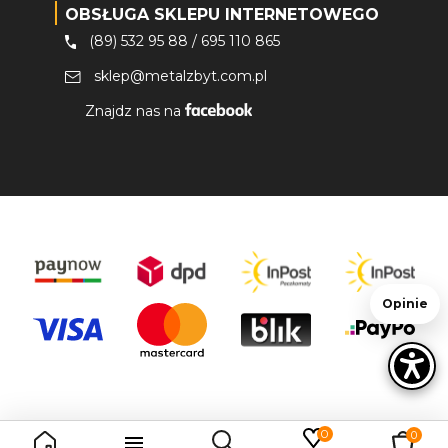
OBSŁUGA SKLEPU INTERNETOWEGO
(89) 532 95 88
/
695 110 865
sklep@metalzbyt.com.pl
Znajdz nas na
Opinie
0
0
