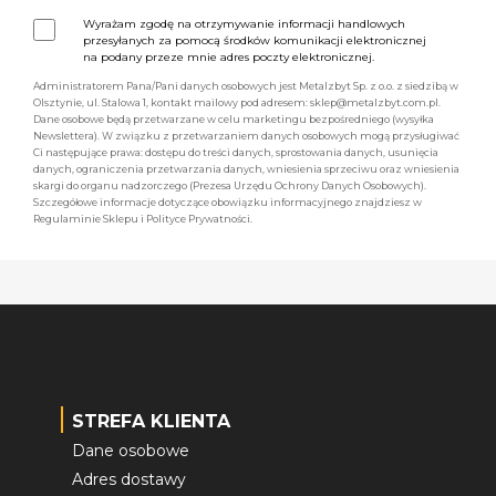
Wyrażam zgodę na otrzymywanie informacji handlowych
przesyłanych za pomocą środków komunikacji elektronicznej
na podany przeze mnie adres poczty elektronicznej.
Administratorem Pana/Pani danych osobowych jest Metalzbyt Sp. z o.o. z siedzibą w
Olsztynie, ul. Stalowa 1, kontakt mailowy pod adresem: sklep@metalzbyt.com.pl.
Dane osobowe będą przetwarzane w celu marketingu bezpośredniego (wysyłka
Newslettera). W związku z przetwarzaniem danych osobowych mogą przysługiwać
Ci następujące prawa: dostępu do treści danych, sprostowania danych, usunięcia
danych, ograniczenia przetwarzania danych, wniesienia sprzeciwu oraz wniesienia
skargi do organu nadzorczego (Prezesa Urzędu Ochrony Danych Osobowych).
Szczegółowe informacje dotyczące obowiązku informacyjnego znajdziesz w
Regulaminie Sklepu i Polityce Prywatności.
STREFA KLIENTA
Dane osobowe
Adres dostawy