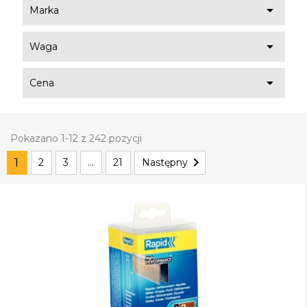

Marka

Waga

Cena
Pokazano 1-12 z 242 pozycji

1
2
3
…
21
Następny