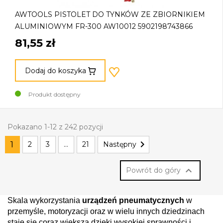
AWTOOLS PISTOLET DO TYNKÓW ZE ZBIORNIKIEM
ALUMINIOWYM FR-300 AW10012 5902198743866
81,55 zł
Dodaj do koszyka
Produkt dostępny
Pokazano 1-12 z 242 pozycji

1
2
3
…
21
Następny

Powrót do góry
Skala wykorzystania 
urządzeń pneumatycznych
 w 
przemyśle, motoryzacji oraz w wielu innych dziedzinach 
staje się coraz większa dzięki wysokiej sprawności i 