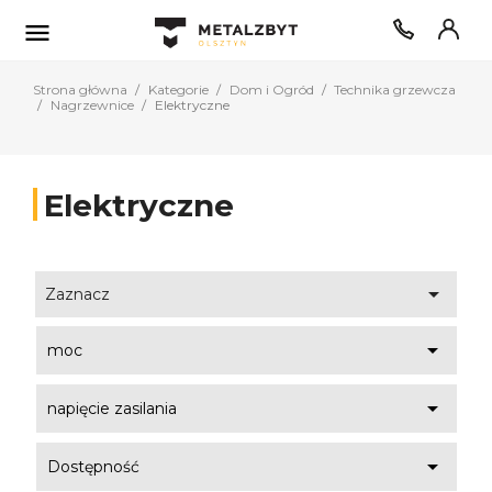

Strona główna
Kategorie
Dom i Ogród
Technika grzewcza
Nagrzewnice
Elektryczne
Elektryczne

Zaznacz

moc

napięcie zasilania

Dostępność