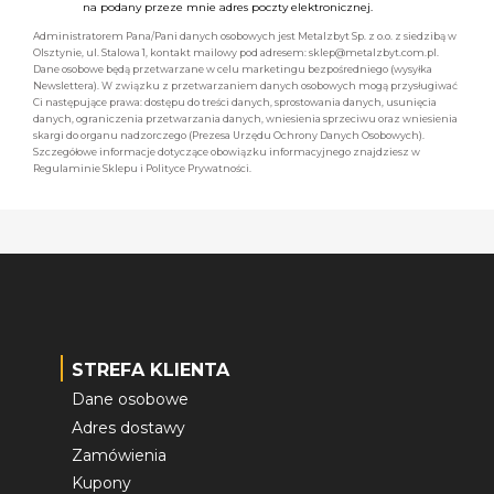
na podany przeze mnie adres poczty elektronicznej.
Administratorem Pana/Pani danych osobowych jest Metalzbyt Sp. z o.o. z siedzibą w
Olsztynie, ul. Stalowa 1, kontakt mailowy pod adresem: sklep@metalzbyt.com.pl.
Dane osobowe będą przetwarzane w celu marketingu bezpośredniego (wysyłka
Newslettera). W związku z przetwarzaniem danych osobowych mogą przysługiwać
Ci następujące prawa: dostępu do treści danych, sprostowania danych, usunięcia
danych, ograniczenia przetwarzania danych, wniesienia sprzeciwu oraz wniesienia
skargi do organu nadzorczego (Prezesa Urzędu Ochrony Danych Osobowych).
Szczegółowe informacje dotyczące obowiązku informacyjnego znajdziesz w
Regulaminie Sklepu i Polityce Prywatności.
STREFA KLIENTA
Dane osobowe
Adres dostawy
Zamówienia
Kupony