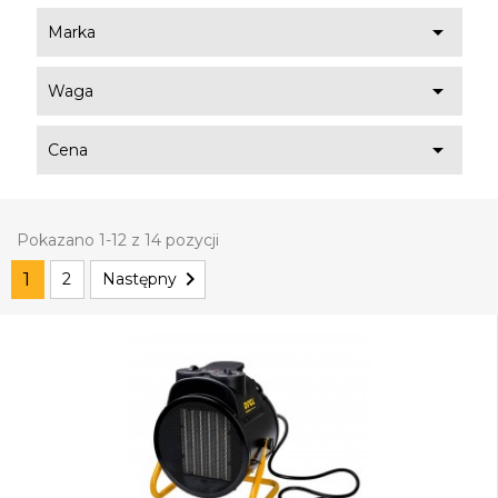

Marka

Waga

Cena
Pokazano 1-12 z 14 pozycji

1
2
Następny