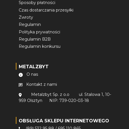
Sposoby płatności
Czas dostarczania przesyłki
Zwroty
Regulamin
Polityka prywatności
Regulamin B2B
Regulamin konkursu
METALZBYT
O nas
Kontakt z nami
Metalzbyt Sp. z o.o
ul. Stalowa 1, 10-
959 Olsztyn
NIP: 739-020-03-18
OBSŁUGA SKLEPU INTERNETOWEGO
(89) 532 95 88
/
695 110 865