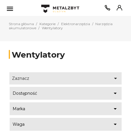

Strona główna
Kategorie
Elektronarzędzia
Narzędzia
akumulatorowe
Wentylatory
Wentylatory

Zaznacz

Dostępność

Marka

Waga