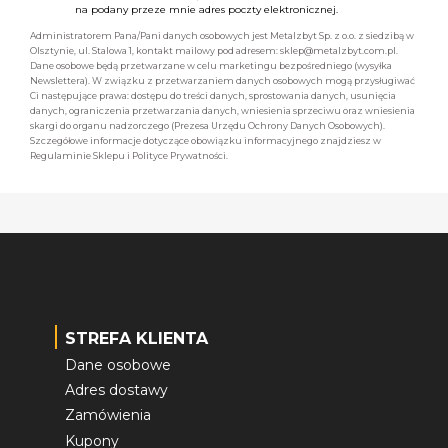
na podany przeze mnie adres poczty elektronicznej.
Administratorem Pana/Pani danych osobowych jest Metalzbyt Sp. z o.o. z siedzibą w
Olsztynie, ul. Stalowa 1, kontakt mailowy pod adresem: sklep@metalzbyt.com.pl.
Dane osobowe będą przetwarzane w celu marketingu bezpośredniego (wysyłka
Newslettera). W związku z przetwarzaniem danych osobowych mogą przysługiwać
Ci następujące prawa: dostępu do treści danych, sprostowania danych, usunięcia
danych, ograniczenia przetwarzania danych, wniesienia sprzeciwu oraz wniesienia
skargi do organu nadzorczego (Prezesa Urzędu Ochrony Danych Osobowych).
Szczegółowe informacje dotyczące obowiązku informacyjnego znajdziesz w
Regulaminie Sklepu i Polityce Prywatności.
STREFA KLIENTA
Dane osobowe
Adres dostawy
Zamówienia
Kupony