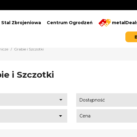
Stal Zbrojeniowa
Centrum Ogrodzeń
metalDeal
nicze
Grabie i Szczotki
ie i Szczotki

Dostępność

Cena