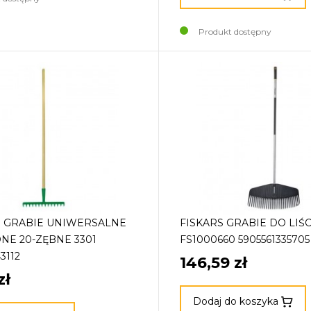
Produkt dostępny
 GRABIE UNIWERSALNE
FISKARS GRABIE DO LIŚ
E 20-ZĘBNE 3301
FS1000660 5905561335705
3112
146,59 zł
zł
Dodaj do koszyka