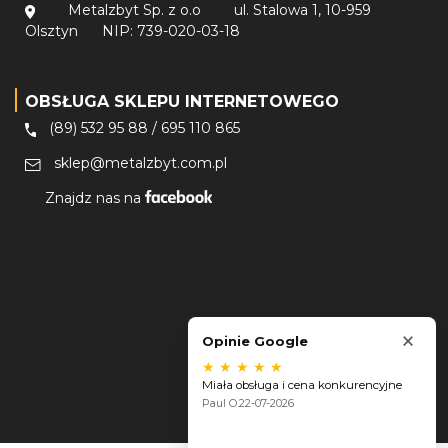
Metalzbyt Sp. z o.o
ul. Stalowa 1, 10-959
Olsztyn
NIP: 739-020-03-18
OBSŁUGA SKLEPU INTERNETOWEGO
(89) 532 95 88
/
695 110 865
sklep@metalzbyt.com.pl
Znajdz nas na
×
Opinie Google
★
★
★
★
★
Miała obsługa i cena konkurencyjne
Paul O.
22-07-2026