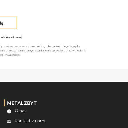
elektronicznej.
będą przetwarzane w celu marketingu bezpośredniego (wysyłka
enia przetwarzania danych, wniesienia sprzeciwu oraz wniesienia
ce Prywatności.
METALZBYT
O nas
Kontakt z nami