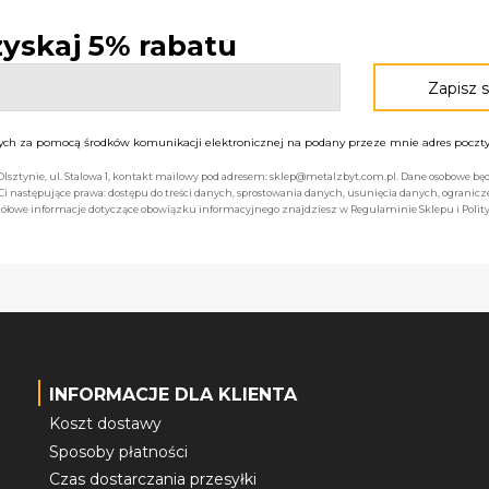
 zyskaj 5% rabatu
h za pomocą środków komunikacji elektronicznej na podany przeze mnie adres poczty 
 Olsztynie, ul. Stalowa 1, kontakt mailowy pod adresem: sklep@metalzbyt.com.pl. Dane osobowe 
następujące prawa: dostępu do treści danych, sprostowania danych, usunięcia danych, ogranicz
łowe informacje dotyczące obowiązku informacyjnego znajdziesz w Regulaminie Sklepu i Polity
INFORMACJE DLA KLIENTA
Koszt dostawy
Sposoby płatności
Czas dostarczania przesyłki