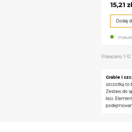
15,21 z
Dodaj d
Produkt
Pokazano 1-12 
Grabie i szc
szczotką to 
Zestaw do sp
liści. Eleme
podejmowany