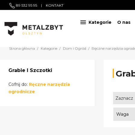
89 532 95 95
|
KONTAKT

Kategorie
O nas
Strona główna
Kategorie
Dom i Ogród
Ręczne narzędzia ogrod
Grabie I Szczotki
Grab
Cofnij do:
Ręczne narzędzia
ogrodnicze
Zaznacz
Waga