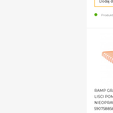
Dodaj d
Produkt
RAMP GR
LIŚCI P
NIEOPRA
59075885