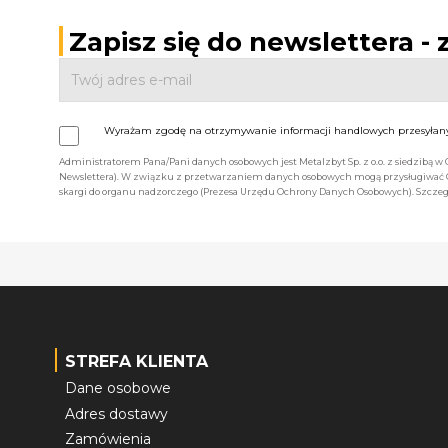
Zapisz się do newslettera -
Wyrażam zgodę na otrzymywanie informacji handlowych przesyłanyc
Administratorem Pana/Pani danych osobowych jest Metalzbyt Sp. z o.o. z siedzibą w
Newslettera). W związku z przetwarzaniem danych osobowych mogą przysługiwać Ci 
skargi do organu nadzorczego (Prezesa Urzędu Ochrony Danych Osobowych). Szczegó
STREFA KLIENTA
Dane osobowe
Adres dostawy
Zamówienia