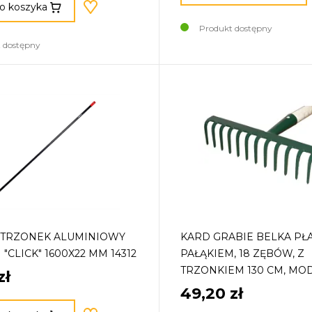
o koszyka
Produkt dostępny
 dostępny
 TRZONEK ALUMINIOWY
KARD GRABIE BELKA PŁ
"CLICK" 1600X22 MM 14312
PAŁĄKIEM, 18 ZĘBÓW, Z
TRZONKIEM 130 CM, MOD
zł
49,20 zł