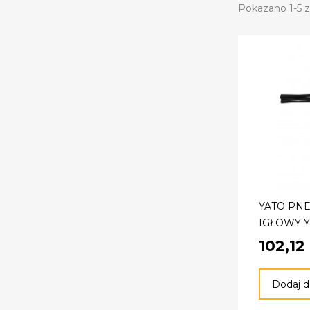
Pokazano 1-5 z 
YATO PN
IGŁOWY Y
102,12 
Dodaj d