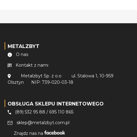
METALZBYT
O nas
Kontakt z nami
Metalzbyt Sp. z o.o
ul. Stalowa 1, 10-959
Olsztyn
NIP: 739-020-03-18
OBSŁUGA SKLEPU INTERNETOWEGO
(89) 532 95 88
/
695 110 865
sklep@metalzbyt.com.pl
Znajdz nas na