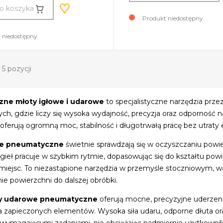
o koszyka
Produkt niedostępny
 niedostępny
5 pozycji
ne młoty igłowe i udarowe
to specjalistyczne narzędzia prz
h, gdzie liczy się wysoka wydajność, precyzja oraz odporność n
ferują ogromną moc, stabilność i długotrwałą pracę bez utraty 
we pneumatyczne
świetnie sprawdzają się w oczyszczaniu powie
igieł pracuje w szybkim rytmie, dopasowując się do kształtu pow
iejsc. To niezastąpione narzędzia w przemyśle stoczniowym, war
e powierzchni do dalszej obróbki.
y udarowe pneumatyczne
oferują mocne, precyzyjne uderzeni
 zapieczonych elementów. Wysoka siła udaru, odporne dłuta ora
z wymagającymi zadaniami, nie obciążając nadmiernie użytkownik