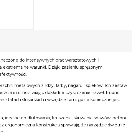
eznaczone do intensywnych prac warsztatowych i
a ekstremalne warunki. Dzięki zasilaniu sprężonym
efektywności.
rzchni metalowych z rdzy, farby, nagaru i spieków. Ich zestaw
ierzchni i umożliwiając dokładne czyszczenie nawet trudno
sztatach ślusarskich i wszędzie tam, gdzie konieczne jest
a, idealne do dłutowania, kruszenia, skuwania spawów, betonu
z ergonomiczna konstrukcja sprawiają, że narzędzie świetnie
a.