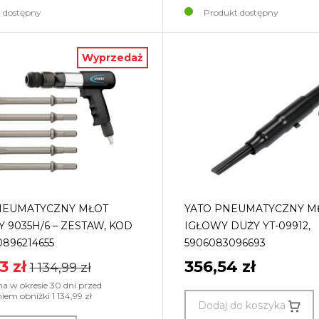
 dostępny
Produkt dostępny
Wyprzedaż
NEUMATYCZNY MŁOT
YATO PNEUMATYCZNY M
9035H/6 – ZESTAW, KOD
IGŁOWY DUŻY YT-09912,
0896214655
5906083096693
3 zł
356,54 zł
1 134,99 zł
na w okresie 30 dni przed
m obniżki 1 134,99 zł
Dodaj do koszyka