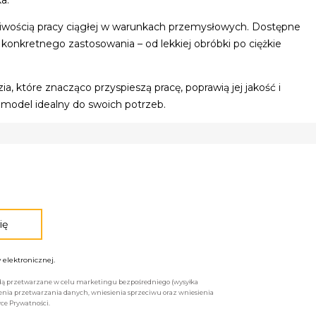
żliwością pracy ciągłej w warunkach przemysłowych. Dostępne
onkretnego zastosowania – od lekkiej obróbki po ciężkie
ia, które znacząco przyspieszą pracę, poprawią jej jakość i
model idealny do swoich potrzeb.
elektronicznej.
będą przetwarzane w celu marketingu bezpośredniego (wysyłka
enia przetwarzania danych, wniesienia sprzeciwu oraz wniesienia
ce Prywatności.