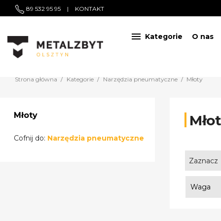
89 532 95 95
|
KONTAKT

Kategorie
O nas
Strona główna
Kategorie
Narzędzia pneumatyczne
Młoty
Młoty
Mło
Cofnij do:
Narzędzia pneumatyczne
Zaznacz
Waga