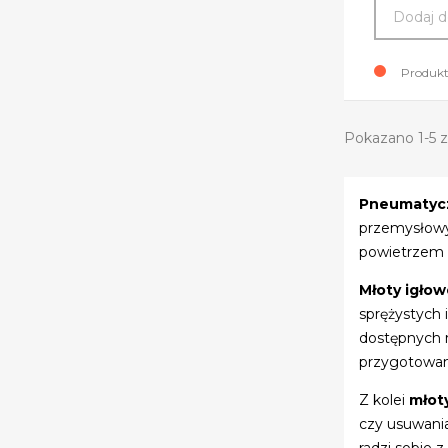
Dodaj d
Produkt
Pokazano 1-5 z 
Pneumatycz
przemysłowyc
powietrzem o
Młoty igło
sprężystych 
dostępnych m
przygotowani
Z kolei
młot
czy usuwania
radzi sobie 