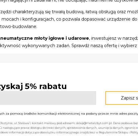
zędzi charakteryzują się trwałą budową, łatwą obsługą oraz mo
 mocach i konfiguracjach, co pozwala dopasować urządzenie do k
towo-budowlane.
neumatyczne młoty igłowe i udarowe
, inwestujesz w narzędz
ktywność wykonywanych zadań. Sprawdź naszą ofertę i wybierz 
 zyskaj 5% rabatu
h za pomocą środków komunikacji elektronicznej na podany przeze mnie adres poczty 
 Olsztynie, ul. Stalowa 1, kontakt mailowy pod adresem: sklep@metalzbyt.com.pl. Dane osobowe 
następujące prawa: dostępu do treści danych, sprostowania danych, usunięcia danych, ogranicz
łowe informacje dotyczące obowiązku informacyjnego znajdziesz w Regulaminie Sklepu i Polity