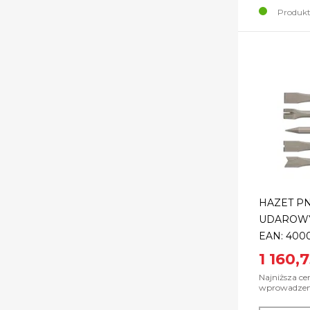
Produkt
HAZET P
UDAROWY 
EAN: 400
1 160,7
Najniższa ce
wprowadzenie