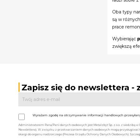
Oba typy nar
są w różnych
prace remon
Wybierając
p
zwiększą efe
Zapisz się do newslettera -
Wyrażam zgodę na otrzymywanie informacji handlowych przesyłanyc
Administratorem Pana/Pani danych osobowych jest Metalzbyt Sp. z o.o. z siedzibą w
Newslettera). W związku z przetwarzaniem danych osobowych mogą przysługiwać Ci 
skargi do organu nadzorczego (Prezesa Urzędu Ochrony Danych Osobowych). Szczegó