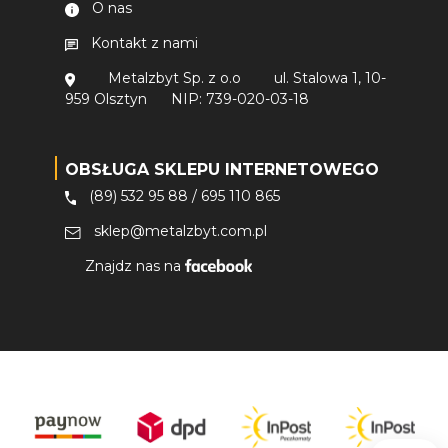
O nas
Kontakt z nami
Metalzbyt Sp. z o.o
ul. Stalowa 1, 10-
959 Olsztyn
NIP: 739-020-03-18
OBSŁUGA SKLEPU INTERNETOWEGO
(89) 532 95 88
/
695 110 865
sklep@metalzbyt.com.pl
Znajdz nas na