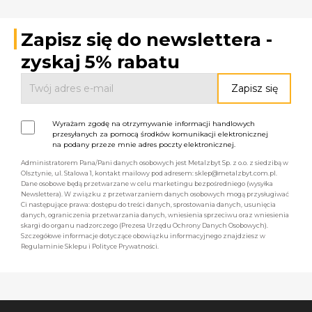
Zapisz się do newslettera -
zyskaj 5% rabatu
Wyrażam zgodę na otrzymywanie informacji handlowych
przesyłanych za pomocą środków komunikacji elektronicznej
na podany przeze mnie adres poczty elektronicznej.
Administratorem Pana/Pani danych osobowych jest Metalzbyt Sp. z o.o. z siedzibą w
Olsztynie, ul. Stalowa 1, kontakt mailowy pod adresem: sklep@metalzbyt.com.pl.
Dane osobowe będą przetwarzane w celu marketingu bezpośredniego (wysyłka
Newslettera). W związku z przetwarzaniem danych osobowych mogą przysługiwać
Ci następujące prawa: dostępu do treści danych, sprostowania danych, usunięcia
danych, ograniczenia przetwarzania danych, wniesienia sprzeciwu oraz wniesienia
skargi do organu nadzorczego (Prezesa Urzędu Ochrony Danych Osobowych).
Szczegółowe informacje dotyczące obowiązku informacyjnego znajdziesz w
Regulaminie Sklepu i Polityce Prywatności.