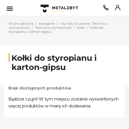

Strona główna
Kategorie
Wyroby śrubowe / Technika
zamocowań
Technika zamocowań
Kołki
Kołki do
styropianu i karton-gipsu
Kołki do styropianu i
karton-gipsu
Brak dostępnych produktów.
Bądźcie czujni! W tym miejscu zostanie wyświetlonych
więcej produktów w miarę ich dodawania.