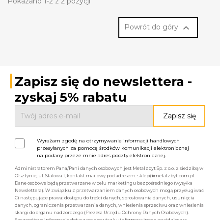
Pokazano 1-2 z 2 pozycji

Powrót do góry
Zapisz się do newslettera -
zyskaj 5% rabatu
Wyrażam zgodę na otrzymywanie informacji handlowych
przesyłanych za pomocą środków komunikacji elektronicznej
na podany przeze mnie adres poczty elektronicznej.
Administratorem Pana/Pani danych osobowych jest Metalzbyt Sp. z o.o. z siedzibą w
Olsztynie, ul. Stalowa 1, kontakt mailowy pod adresem: sklep@metalzbyt.com.pl.
Dane osobowe będą przetwarzane w celu marketingu bezpośredniego (wysyłka
Newslettera). W związku z przetwarzaniem danych osobowych mogą przysługiwać
Ci następujące prawa: dostępu do treści danych, sprostowania danych, usunięcia
danych, ograniczenia przetwarzania danych, wniesienia sprzeciwu oraz wniesienia
skargi do organu nadzorczego (Prezesa Urzędu Ochrony Danych Osobowych).
Szczegółowe informacje dotyczące obowiązku informacyjnego znajdziesz w