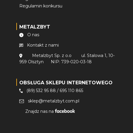
Regulamin konkursu
METALZBYT
O nas
Kontakt z nami
Metalzbyt Sp. z o.o
ul. Stalowa 1, 10-
959 Olsztyn
NIP: 739-020-03-18
OBSŁUGA SKLEPU INTERNETOWEGO
(89) 532 95 88
/
695 110 865
sklep@metalzbyt.com.pl
Znajdz nas na