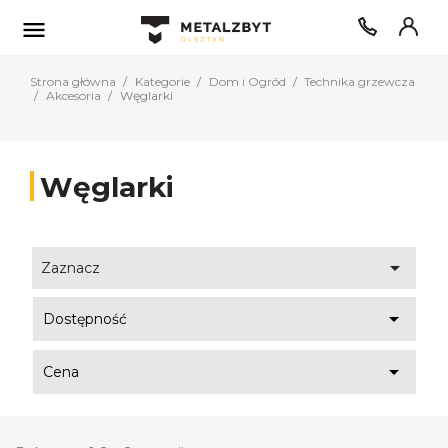

Strona główna
Kategorie
Dom i Ogród
Technika grzewcza
Akcesoria
Węglarki
Węglarki

Zaznacz

Dostępność

Cena