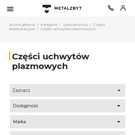

Strona główna
Kategorie
Spawalnictwo
Części
eksploatacyjne
Części uchwytów plazmowych
Części uchwytów
plazmowych

Zaznacz

Dostępność

Marka