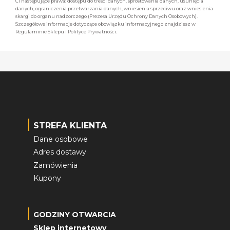
Ci następujące prawa: dostępu do treści danych, sprostowania danych, usunięcia
danych, ograniczenia przetwarzania danych, wniesienia sprzeciwu oraz wniesienia
skargi do organu nadzorczego (Prezesa Urzędu Ochrony Danych Osobowych).
Szczegółowe informacje dotyczące obowiązku informacyjnego znajdziesz w
Regulaminie Sklepu i Polityce Prywatności.
STREFA KLIENTA
Dane osobowe
Adres dostawy
Zamówienia
Kupony
GODZINY OTWARCIA
Sklep internetowy