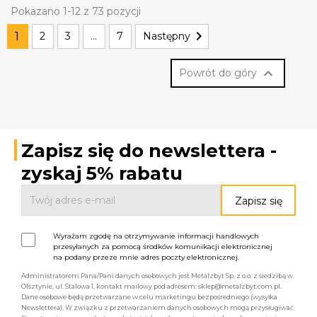
Pokazano 1-12 z 73 pozycji

1
2
3
…
7
Następny

Powrót do góry
Zapisz się do newslettera -
zyskaj 5% rabatu
Wyrażam zgodę na otrzymywanie informacji handlowych
przesyłanych za pomocą środków komunikacji elektronicznej
na podany przeze mnie adres poczty elektronicznej.
Administratorem Pana/Pani danych osobowych jest Metalzbyt Sp. z o.o. z siedzibą w
Olsztynie, ul. Stalowa 1, kontakt mailowy pod adresem: sklep@metalzbyt.com.pl.
Dane osobowe będą przetwarzane w celu marketingu bezpośredniego (wysyłka
Newslettera). W związku z przetwarzaniem danych osobowych mogą przysługiwać