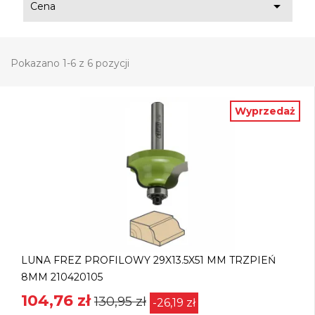

Cena
Pokazano 1-6 z 6 pozycji
Wyprzedaż
LUNA FREZ PROFILOWY 29X13.5X51 MM TRZPIEŃ
8MM 210420105
104,76 zł
130,95 zł
-26,19 zł