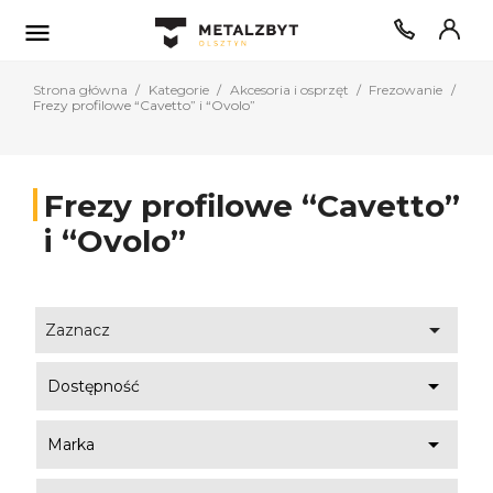

Strona główna
Kategorie
Akcesoria i osprzęt
Frezowanie
Frezy profilowe “Cavetto” i “Ovolo”
Frezy profilowe “Cavetto”
i “Ovolo”

Zaznacz

Dostępność

Marka