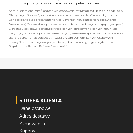
na podany przeze mnie adres poczty elektronicznej.
Administratorem Pana/Pani danych osobowych jest Metalzbyt Sp. z o.o. z siedzibą w
Olsztynie, ul. Stalowa 1, kontakt mailowy pod adresem: sklep@metalzbyt.com.pl.
Dane osobowe będą przetwarzane w celu marketingu bezpośredniego (wysyłka
Newslettera). W związku z przetwarzaniem danych osobowych mogą przysługiwać
Ci następujące prawa: dostępu do treści danych, sprostowania danych, usunięcia
danych, ograniczenia przetwarzania danych, wniesienia sprzeciwu oraz wniesienia
skargi do organu nadzorczego (Prezesa Urzędu Ochrony Danych Osobowych).
Szczegółowe informacje dotyczące obowiązku informacyjnego znajdziesz w
Regulaminie Sklepu i Polityce Prywatności.
STREFA KLIENTA
Dane osobowe
Adres dostawy
Zamówienia
Kupony