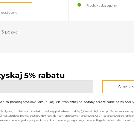
Produkt dostępny
 dostępny
 3 pozycji
 zyskaj 5% rabatu
h za pomocą środków komunikacji elektronicznej na podany przeze mnie adres poczty 
 Olsztynie, ul. Stalowa 1, kontakt mailowy pod adresem: sklep@metalzbyt.com.pl. Dane osobowe 
następujące prawa: dostępu do treści danych, sprostowania danych, usunięcia danych, ogranicz
łowe informacje dotyczące obowiązku informacyjnego znajdziesz w Regulaminie Sklepu i Polity