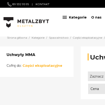
89 532 95 95
|
KONTAKT

Kategorie
O nas
Strona główna
Kategorie
Spawalnictwo
Części eksploatacyjne
Uchwyty MMA
Uch
Cofnij do:
Części eksploatacyjne
Zaznacz
Cena