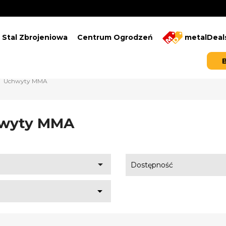
Stal Zbrojeniowa
Centrum Ogrodzeń
metalDeal
Uchwyty MMA
wyty MMA

Dostępność
