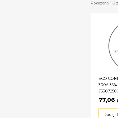
Pokazano 1-3 z
ECO CON
300A 35% 
73307250
77,06 
Dodaj d