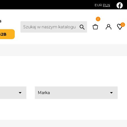
EUR
PLN
0
s
0
search
B2B


Marka