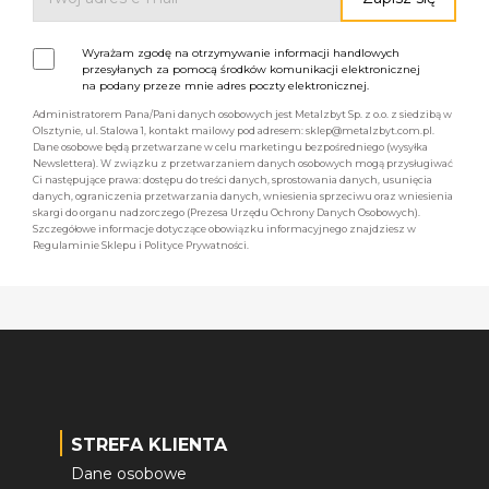
Wyrażam zgodę na otrzymywanie informacji handlowych
przesyłanych za pomocą środków komunikacji elektronicznej
na podany przeze mnie adres poczty elektronicznej.
Administratorem Pana/Pani danych osobowych jest Metalzbyt Sp. z o.o. z siedzibą w
Olsztynie, ul. Stalowa 1, kontakt mailowy pod adresem: sklep@metalzbyt.com.pl.
Dane osobowe będą przetwarzane w celu marketingu bezpośredniego (wysyłka
Newslettera). W związku z przetwarzaniem danych osobowych mogą przysługiwać
Ci następujące prawa: dostępu do treści danych, sprostowania danych, usunięcia
danych, ograniczenia przetwarzania danych, wniesienia sprzeciwu oraz wniesienia
skargi do organu nadzorczego (Prezesa Urzędu Ochrony Danych Osobowych).
Szczegółowe informacje dotyczące obowiązku informacyjnego znajdziesz w
Regulaminie Sklepu i Polityce Prywatności.
STREFA KLIENTA
Dane osobowe