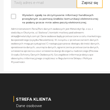
Wyrażam zgodę na otrzymywanie informacji handlowych
przesyłanych za pomocą środków komunikacji elektronicznej
na podany przeze mnie adres poczty elektronicznej.
Administratorem Pana/Pani danych osobowych jest Metalzbyt Sp. z o.o. z
siedzibą w Olsztynie, ul. Stalowa 1, kontakt mailowy pod adresem:
sklep@metalzbyt.com.pl. Dane osobowe będą przetwarzane w celu marketingu
bezpośredniego (wysyłka Newslettera). W związku z przetwarzaniem danych
osobowych mogą przysługiwać Ci następujące prawa: dostępu do treści danych,
sprostowania danych, usunięcia danych, ograniczenia przetwarzania danych,
wniesienia sprzeciwu oraz wniesienia skargi do organu nadzorczego (Prezesa
Urzędu Ochrony Danych Osobowych). Szczegółowe informacje dotyczące
obowiązku informacyjnego znajdziesz w Regulaminie Sklepu i Polityce
Prywatności.
STREFA KLIENTA
Dane osobowe