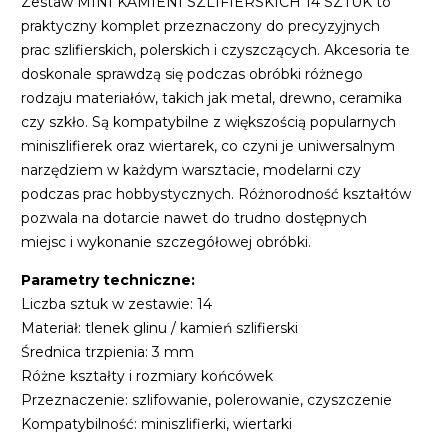
Zestaw MINI KAMIENI SZLIFIERSKICH 14 SZTUK to
praktyczny komplet przeznaczony do precyzyjnych
prac szlifierskich, polerskich i czyszczących. Akcesoria te
doskonale sprawdzą się podczas obróbki różnego
rodzaju materiałów, takich jak metal, drewno, ceramika
czy szkło. Są kompatybilne z większością popularnych
miniszlifierek oraz wiertarek, co czyni je uniwersalnym
narzędziem w każdym warsztacie, modelarni czy
podczas prac hobbystycznych. Różnorodność kształtów
pozwala na dotarcie nawet do trudno dostępnych
miejsc i wykonanie szczegółowej obróbki.
Parametry techniczne:
Liczba sztuk w zestawie: 14
Materiał: tlenek glinu / kamień szlifierski
Średnica trzpienia: 3 mm
Różne kształty i rozmiary końcówek
Przeznaczenie: szlifowanie, polerowanie, czyszczenie
Kompatybilność: miniszlifierki, wiertarki