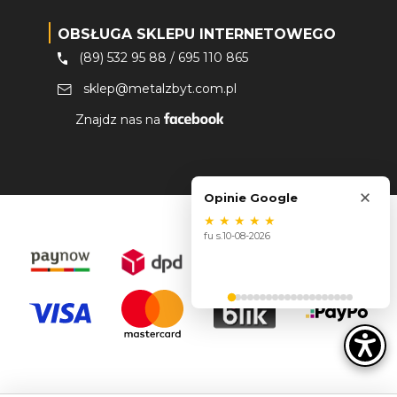
OBSŁUGA SKLEPU INTERNETOWEGO
(89) 532 95 88
/
695 110 865
sklep@metalzbyt.com.pl
Znajdz nas na
×
Opinie Google
★
★
★
★
★
fu s.
10-08-2026