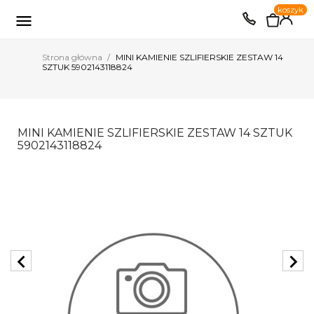
0
koszyk
EUR
PLN

Strona główna
MINI KAMIENIE SZLIFIERSKIE ZESTAW 14
SZTUK 5902143118824
MINI KAMIENIE SZLIFIERSKIE ZESTAW 14 SZTUK
5902143118824
chevron_left
chevron_right