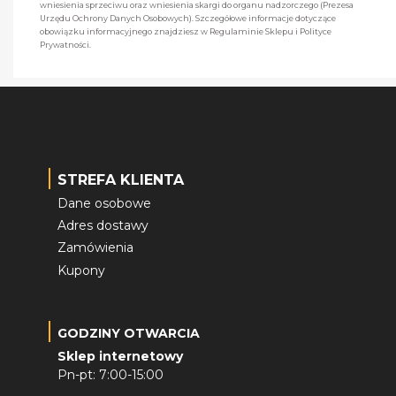
wniesienia sprzeciwu oraz wniesienia skargi do organu nadzorczego (Prezesa
Urzędu Ochrony Danych Osobowych). Szczegółowe informacje dotyczące
obowiązku informacyjnego znajdziesz w Regulaminie Sklepu i Polityce
Prywatności.
STREFA KLIENTA
Dane osobowe
Adres dostawy
Zamówienia
Kupony
GODZINY OTWARCIA
Sklep internetowy
Pn-pt: 7:00-15:00