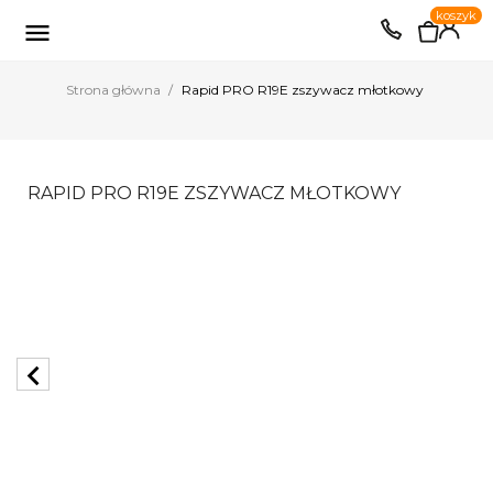
0
koszyk
EUR
PLN

Strona główna
Rapid PRO R19E zszywacz młotkowy
RAPID PRO R19E ZSZYWACZ MŁOTKOWY
chevron_left