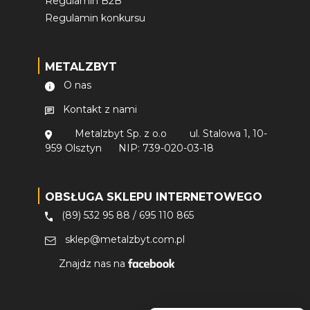
Regulamin B2B
Regulamin konkursu
METALZBYT
O nas
Kontakt z nami
Metalzbyt Sp. z o.o
ul. Stalowa 1, 10-
959 Olsztyn
NIP: 739-020-03-18
OBSŁUGA SKLEPU INTERNETOWEGO
(89) 532 95 88
/
695 110 865
sklep@metalzbyt.com.pl
Znajdz nas na