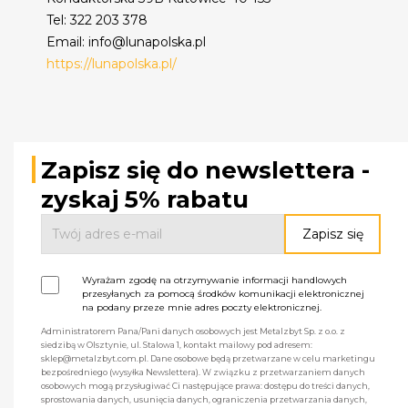
Tel: 322 203 378
Email: info@lunapolska.pl
https://lunapolska.pl/
Zapisz się do newslettera -
zyskaj 5% rabatu
Wyrażam zgodę na otrzymywanie informacji handlowych
przesyłanych za pomocą środków komunikacji elektronicznej
na podany przeze mnie adres poczty elektronicznej.
Administratorem Pana/Pani danych osobowych jest Metalzbyt Sp. z o.o. z
siedzibą w Olsztynie, ul. Stalowa 1, kontakt mailowy pod adresem:
sklep@metalzbyt.com.pl. Dane osobowe będą przetwarzane w celu marketingu
bezpośredniego (wysyłka Newslettera). W związku z przetwarzaniem danych
osobowych mogą przysługiwać Ci następujące prawa: dostępu do treści danych,
sprostowania danych, usunięcia danych, ograniczenia przetwarzania danych,