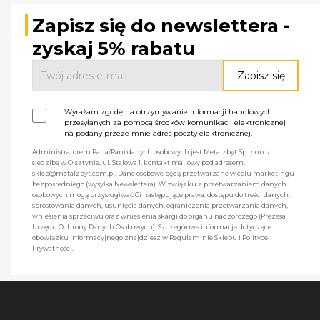
Zapisz się do newslettera -
zyskaj 5% rabatu
Wyrażam zgodę na otrzymywanie informacji handlowych
przesyłanych za pomocą środków komunikacji elektronicznej
na podany przeze mnie adres poczty elektronicznej.
Administratorem Pana/Pani danych osobowych jest Metalzbyt Sp. z o.o. z
siedzibą w Olsztynie, ul. Stalowa 1, kontakt mailowy pod adresem:
sklep@metalzbyt.com.pl. Dane osobowe będą przetwarzane w celu marketingu
bezpośredniego (wysyłka Newslettera). W związku z przetwarzaniem danych
osobowych mogą przysługiwać Ci następujące prawa: dostępu do treści danych,
sprostowania danych, usunięcia danych, ograniczenia przetwarzania danych,
wniesienia sprzeciwu oraz wniesienia skargi do organu nadzorczego (Prezesa
Urzędu Ochrony Danych Osobowych). Szczegółowe informacje dotyczące
obowiązku informacyjnego znajdziesz w Regulaminie Sklepu i Polityce
Prywatności.