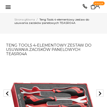
0
koszyk
EUR
PLN

Strona główna
Teng Tools 4-elementowy zestaw do
usuwania zacisków panelowych TEASR04A
TENG TOOLS 4-ELEMENTOWY ZESTAW DO
USUWANIA ZACISKÓW PANELOWYCH
TEASR04A
chevron_left
chevron_right