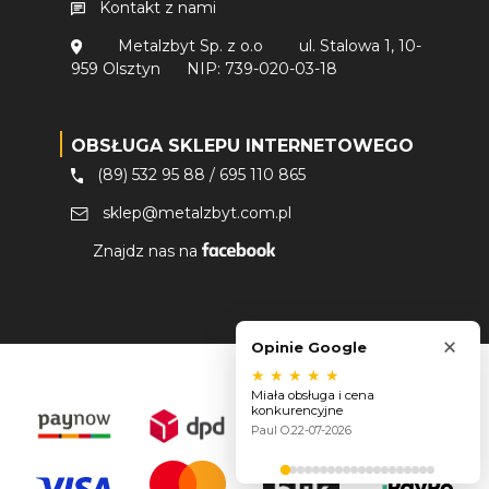
Kontakt z nami
Metalzbyt Sp. z o.o
ul. Stalowa 1, 10-
959 Olsztyn
NIP: 739-020-03-18
OBSŁUGA SKLEPU INTERNETOWEGO
(89) 532 95 88
/
695 110 865
sklep@metalzbyt.com.pl
Znajdz nas na
×
Opinie Google
★
★
★
★
★
Miała obsługa i cena
konkurencyjne
Paul O.
22-07-2026