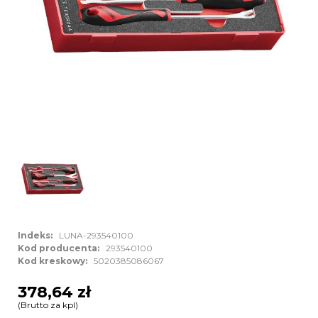
Indeks:
LUNA-293540100
Kod producenta:
293540100
Kod kreskowy:
5020385086067
378,64 zł
(Brutto za kpl)