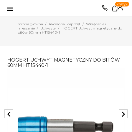
0
koszyk
EUR
PLN

Strona główna
Akcesoria i osprzęt
Wkręcanie i
mieszanie
Uchwyty
HOGERT Uchwyt magnetyczny do
bitów 60mm HT1S440-1
HOGERT UCHWYT MAGNETYCZNY DO BITÓW
60MM HT1S440-1
chevron_left
chevron_right