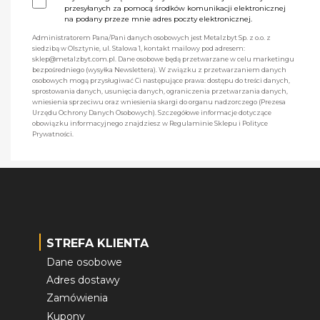
przesyłanych za pomocą środków komunikacji elektronicznej
na podany przeze mnie adres poczty elektronicznej.
Administratorem Pana/Pani danych osobowych jest Metalzbyt Sp. z o.o. z
siedzibą w Olsztynie, ul. Stalowa 1, kontakt mailowy pod adresem:
sklep@metalzbyt.com.pl. Dane osobowe będą przetwarzane w celu marketingu
bezpośredniego (wysyłka Newslettera). W związku z przetwarzaniem danych
osobowych mogą przysługiwać Ci następujące prawa: dostępu do treści danych,
sprostowania danych, usunięcia danych, ograniczenia przetwarzania danych,
wniesienia sprzeciwu oraz wniesienia skargi do organu nadzorczego (Prezesa
Urzędu Ochrony Danych Osobowych). Szczegółowe informacje dotyczące
obowiązku informacyjnego znajdziesz w Regulaminie Sklepu i Polityce
Prywatności.
STREFA KLIENTA
Dane osobowe
Adres dostawy
Zamówienia
Kupony