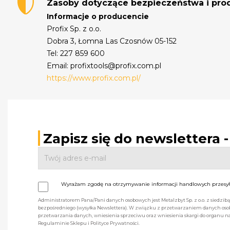
Zasoby dotyczące bezpieczeństwa i pr
Informacje o producencie
Profix Sp. z o.o.
Dobra 3, Łomna Las Czosnów 05-152
Tel: 227 859 600
Email: profixtools@profix.com.pl
https://www.profix.com.pl/
Zapisz się do newslettera 
Wyrażam zgodę na otrzymywanie informacji handlowych przesyła
Administratorem Pana/Pani danych osobowych jest Metalzbyt Sp. z o.o. z siedzi
bezpośredniego (wysyłka Newslettera). W związku z przetwarzaniem danych osob
przetwarzania danych, wniesienia sprzeciwu oraz wniesienia skargi do organu
Regulaminie Sklepu i Polityce Prywatności.