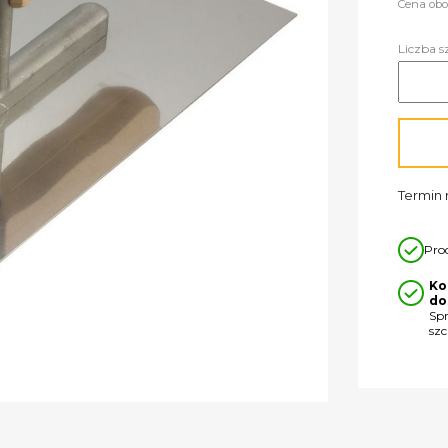
Cena obo
Liczba s
Termin r
Pro
Ko
do
Sp
sz