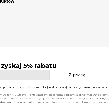
oduktów
- zyskaj 5% rabatu
nych za pomocą środków komunikacji elektronicznej na podany przeze mnie adres pocz
bą w Olsztynie, ul. Stalowa 1, kontakt mailowy pod adresem: sklep@metalzbyt.com.pl. Dane osobo
owych mogą przysługiwać Ci następujące prawa: dostępu do treści danych, sprostowania danych,
 nadzorczego (Prezesa Urzędu Ochrony Danych Osobowych). Szczegółowe informacje dotyczące ob