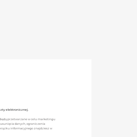
ty elektronicznej.
we będą przetwarzane w celu marketingu
 usunięcia danych, ograniczenia
owiązku informacyjnego znajdziesz w