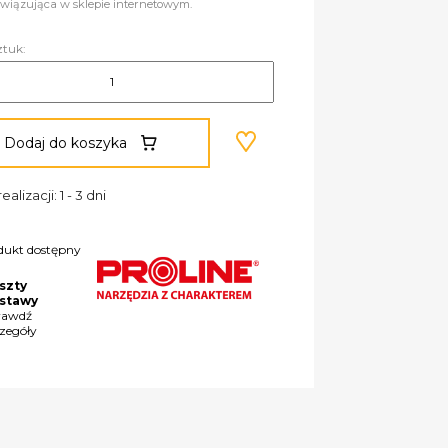
wiązująca w sklepie internetowym.
ztuk:
Dodaj do koszyka
ealizacji: 1 - 3 dni
dukt dostępny
szty
stawy
rawdź
czegóły