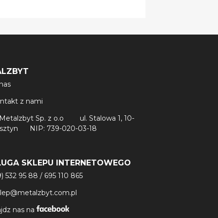
ALZBYT
nas
ntakt z nami
Metalzbyt Sp. z o.o
ul. Stalowa 1, 10-
lsztyn
NIP: 739-020-03-18
ŁUGA SKLEPU INTERNETOWEGO
9) 532 95 88
/
695 110 865
klep@metalzbyt.com.pl
jdz nas na