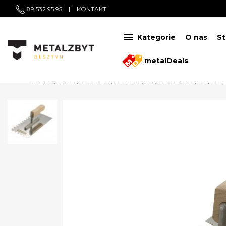
89 532 95 95
|
KONTAKT

Kategorie
O nas
St
metalDeals
Strona główna
Dom i Ogród
Artykuły budowlane
Szpachle