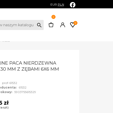
EUR
PLN
0
0
search
 61532
INE PACA NIERDZEWNA
130 MM Z ZĘBAMI 6X6 MM
:
prof-61532
oducenta:
61532
eskowy:
5903755615329
5 zł
za szt)