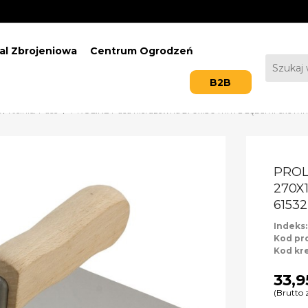
al Zbrojeniowa
Centrum Ogrodzeń
B2B
 / Kielnie/ Pace
PROLINE Paca nierdzewna 270x130 mm z zębami 6x6 mm
PROL
270X
61532
Indeks
Kod pr
Kod kr
33,9
(Brutto 