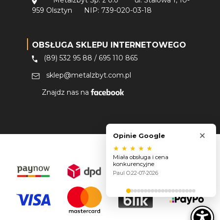
Metalzbyt Sp. z o.o
ul. Stalowa 1, 10-
959 Olsztyn
NIP: 739-020-03-18
OBSŁUGA SKLEPU INTERNETOWEGO
(89) 532 95 88
/
695 110 865
sklep@metalzbyt.com.pl
Znajdz nas na
×
Opinie Google
★
★
★
★
★
Miała obsługa i cena
konkurencyjne
Paul O.
22-07-2026