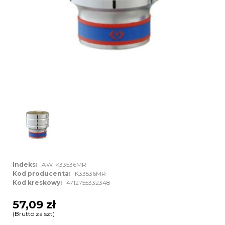
Indeks:
AW-K33536MR
Kod producenta:
K33536MR
Kod kreskowy:
4712755332348
57,09 zł
(Brutto za szt)