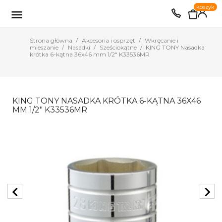
0
koszyk
EUR
PLN

Strona główna
Akcesoria i osprzęt
Wkręcanie i
mieszanie
Nasadki
Sześciokątne
KING TONY Nasadka
krótka 6-kątna 36x46 mm 1/2" K33536MR
KING TONY NASADKA KRÓTKA 6-KĄTNA 36X46
MM 1/2" K33536MR
chevron_left
chevron_right