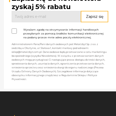
zyskaj 5% rabatu
Wyrażam zgodę na otrzymywanie informacji handlowych
przesyłanych za pomocą środków komunikacji elektronicznej
na podany przeze mnie adres poczty elektronicznej.
Administratorem Pana/Pani danych osobowych jest Metalzbyt Sp. z o.o. z
siedzibą w Olsztynie, ul. Stalowa 1, kontakt mailowy pod adresem:
sklep@metalzbyt.com.pl. Dane osobowe będą przetwarzane w celu marketingu
bezpośredniego (wysyłka Newslettera). W związku z przetwarzaniem danych
osobowych mogą przysługiwać Ci następujące prawa: dostępu do treści danych,
sprostowania danych, usunięcia danych, ograniczenia przetwarzania danych,
wniesienia sprzeciwu oraz wniesienia skargi do organu nadzorczego (Prezesa
Urzędu Ochrony Danych Osobowych). Szczegółowe informacje dotyczące
obowiązku informacyjnego znajdziesz w Regulaminie Sklepu i Polityce
Prywatności.