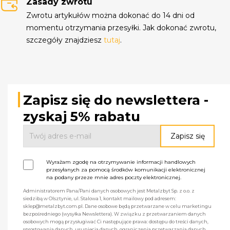
Zasady zwrotu
Zwrotu artykułów można dokonać do 14 dni od
momentu otrzymania przesyłki. Jak dokonać zwrotu,
szczegóły znajdziesz
tutaj
.
Zapisz się do newslettera -
zyskaj 5% rabatu
Wyrażam zgodę na otrzymywanie informacji handlowych
przesyłanych za pomocą środków komunikacji elektronicznej
na podany przeze mnie adres poczty elektronicznej.
Administratorem Pana/Pani danych osobowych jest Metalzbyt Sp. z o.o. z
siedzibą w Olsztynie, ul. Stalowa 1, kontakt mailowy pod adresem:
sklep@metalzbyt.com.pl. Dane osobowe będą przetwarzane w celu marketingu
bezpośredniego (wysyłka Newslettera). W związku z przetwarzaniem danych
osobowych mogą przysługiwać Ci następujące prawa: dostępu do treści danych,
sprostowania danych, usunięcia danych, ograniczenia przetwarzania danych,