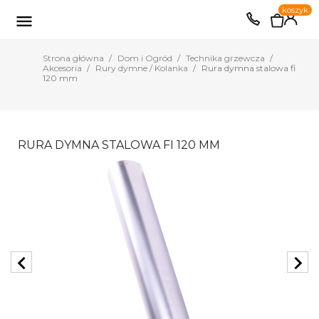
0
koszyk
EUR
PLN

Strona główna
Dom i Ogród
Technika grzewcza
Akcesoria
Rury dymne / Kolanka
Rura dymna stalowa fi
120 mm
RURA DYMNA STALOWA FI 120 MM
chevron_left
chevron_right