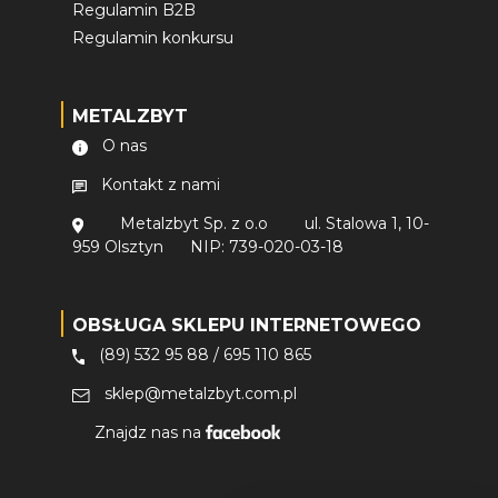
Regulamin B2B
Regulamin konkursu
METALZBYT
O nas
Kontakt z nami
Metalzbyt Sp. z o.o
ul. Stalowa 1, 10-
959 Olsztyn
NIP: 739-020-03-18
OBSŁUGA SKLEPU INTERNETOWEGO
(89) 532 95 88
/
695 110 865
sklep@metalzbyt.com.pl
Znajdz nas na