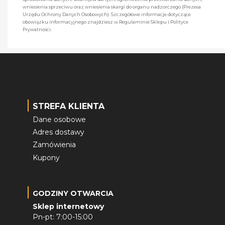
wniesienia sprzeciwu oraz wniesienia skargi do organu nadzorczego (Prezesa
Urzędu Ochrony Danych Osobowych). Szczegółowe informacje dotyczące
obowiązku informacyjnego znajdziesz w Regulaminie Sklepu i Polityce
Prywatności.
STREFA KLIENTA
Dane osobowe
Adres dostawy
Zamówienia
Kupony
GODZINY OTWARCIA
Sklep internetowy
Pn-pt: 7:00-15:00