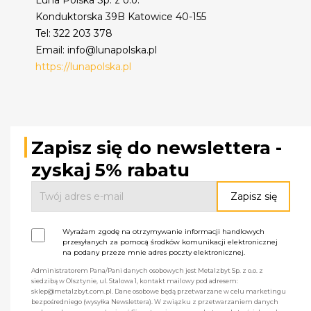
Konduktorska 39B Katowice 40-155
Tel: 322 203 378
Email: info@lunapolska.pl
https://lunapolska.pl
Zapisz się do newslettera -
zyskaj 5% rabatu
Wyrażam zgodę na otrzymywanie informacji handlowych
przesyłanych za pomocą środków komunikacji elektronicznej
na podany przeze mnie adres poczty elektronicznej.
Administratorem Pana/Pani danych osobowych jest Metalzbyt Sp. z o.o. z
siedzibą w Olsztynie, ul. Stalowa 1, kontakt mailowy pod adresem:
sklep@metalzbyt.com.pl. Dane osobowe będą przetwarzane w celu marketingu
bezpośredniego (wysyłka Newslettera). W związku z przetwarzaniem danych