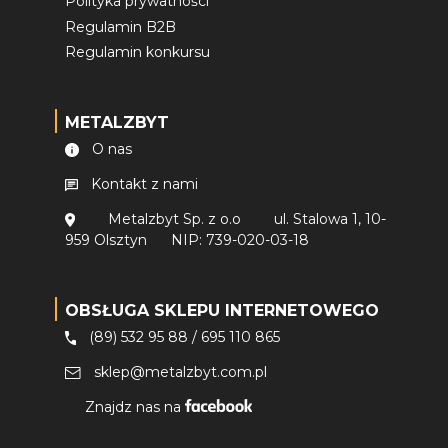
Polityka prywatności
Regulamin B2B
Regulamin konkursu
METALZBYT
O nas
Kontakt z nami
Metalzbyt Sp. z o.o
ul. Stalowa 1, 10-
959 Olsztyn
NIP: 739-020-03-18
OBSŁUGA SKLEPU INTERNETOWEGO
(89) 532 95 88
/
695 110 865
sklep@metalzbyt.com.pl
Znajdz nas na