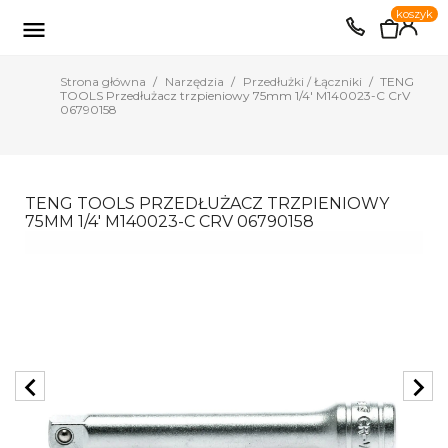
0
koszyk
EUR
PLN

Strona główna
Narzędzia
Przedłużki / Łączniki
TENG
TOOLS Przedłużacz trzpieniowy 75mm 1/4' M140023-C CrV
06790158
TENG TOOLS PRZEDŁUŻACZ TRZPIENIOWY
75MM 1/4' M140023-C CRV 06790158
chevron_left
chevron_right