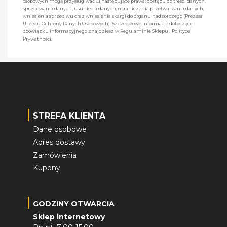
osobowych mogą przysługiwać Ci następujące prawa: dostępu do treści danych,
sprostowania danych, usunięcia danych, ograniczenia przetwarzania danych,
wniesienia sprzeciwu oraz wniesienia skargi do organu nadzorczego (Prezesa
Urzędu Ochrony Danych Osobowych). Szczegółowe informacje dotyczące
obowiązku informacyjnego znajdziesz w Regulaminie Sklepu i Polityce
Prywatności.
STREFA KLIENTA
Dane osobowe
Adres dostawy
Zamówienia
Kupony
GODZINY OTWARCIA
Sklep internetowy