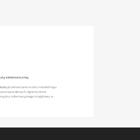
ty elektronicznej.
we będą przetwarzane w celu marketingu
 usunięcia danych, ograniczenia
owiązku informacyjnego znajdziesz w