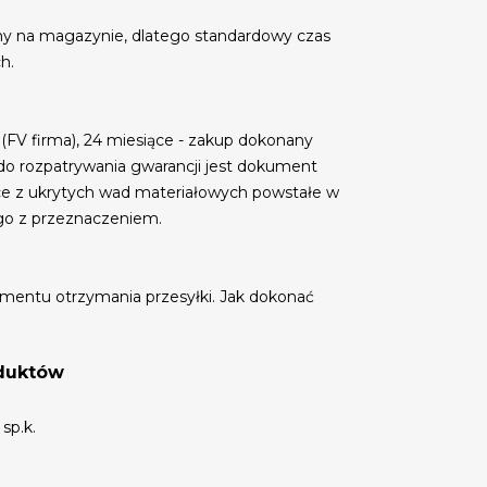
my na magazynie, dlatego standardowy czas
h.
 (FV firma), 24 miesiące - zakup dokonany
do rozpatrywania gwarancji jest dokument
ce z ukrytych wad materiałowych powstałe w
go z przeznaczeniem.
mentu otrzymania przesyłki. Jak dokonać
oduktów
sp.k.