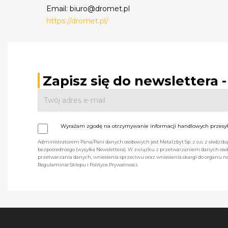
Email: biuro@dromet.pl
https://dromet.pl/
Zapisz się do newslettera 
Wyrażam zgodę na otrzymywanie informacji handlowych przesyła
Administratorem Pana/Pani danych osobowych jest Metalzbyt Sp. z o.o. z siedzi
bezpośredniego (wysyłka Newslettera). W związku z przetwarzaniem danych osob
przetwarzania danych, wniesienia sprzeciwu oraz wniesienia skargi do organu
Regulaminie Sklepu i Polityce Prywatności.