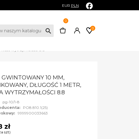
EUR
PLN
0
0
search
lasa wytrzymałości 8.8
 GWINTOWANY 10 MM,
KOWANY, DŁUGOŚĆ 1 METR,
A WYTRZYMAŁOŚCI 8.8
:
pg-10/1-8
oducenta:
PO8.810.1(25)
eskowy:
9999900033663
8 zł
za szt)