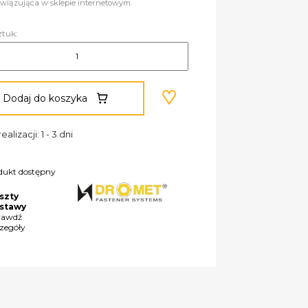
wiązująca w sklepie internetowym.
ztuk:
Dodaj do koszyka
ealizacji: 1 - 3 dni
dukt dostępny
szty
stawy
rawdź
czegóły