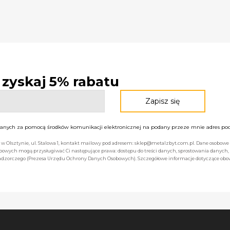
- zyskaj 5% rabatu
nych za pomocą środków komunikacji elektronicznej na podany przeze mnie adres pocz
bą w Olsztynie, ul. Stalowa 1, kontakt mailowy pod adresem: sklep@metalzbyt.com.pl. Dane osobo
owych mogą przysługiwać Ci następujące prawa: dostępu do treści danych, sprostowania danych,
 nadzorczego (Prezesa Urzędu Ochrony Danych Osobowych). Szczegółowe informacje dotyczące ob