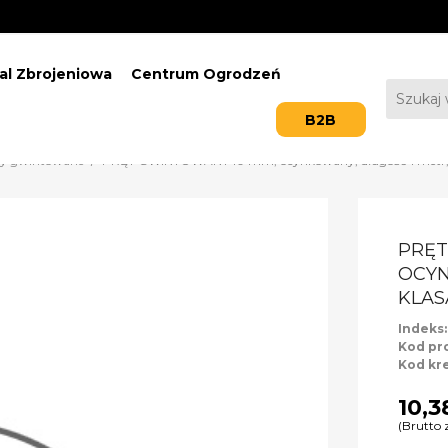
al Zbrojeniowa
Centrum Ogrodzeń
B2B
ty gwintowane
PRĘT GWINTOWANY 10 mm, ocynkowany, długość 1 metr, k
PRĘT
OCYN
KLAS
Indeks
Kod pr
Kod kr
10,3
(Brutto 