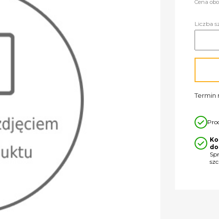
Cena obo
Liczba s
Termin r
Pro
Ko
do
Sp
sz