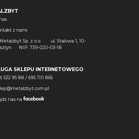
ALZBYT
nas
ntakt z nami
Metalzbyt Sp. z o.o
ul. Stalowa 1, 10-
lsztyn
NIP: 739-020-03-18
ŁUGA SKLEPU INTERNETOWEGO
9) 532 95 88
/
695 110 865
klep@metalzbyt.com.pl
jdz nas na