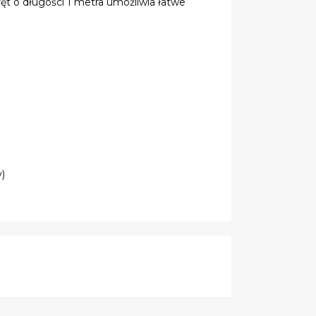
ęt o długości 1 metra umożliwia łatwe
)