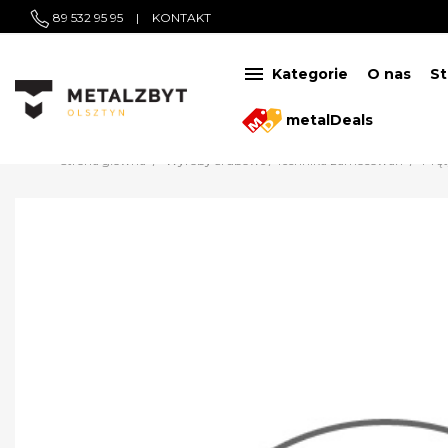
89 532 95 95
|
KONTAKT

Kategorie
O nas
St
metalDeals
Strona główna
Wyroby śrubowe / Technika zamocowań
Prę