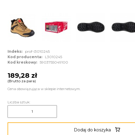
Indeks:
prof-l3010245
Kod producenta:
L3010245
Kod kreskowy:
5903755049100
189,28 zł
(Brutto za para)
Cena obowiązująca w sklepie internetowym.
Liczba sztuk:
Dodaj do koszyka