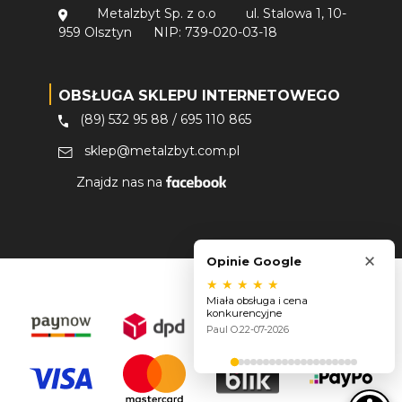
Metalzbyt Sp. z o.o
ul. Stalowa 1, 10-
959 Olsztyn
NIP: 739-020-03-18
OBSŁUGA SKLEPU INTERNETOWEGO
(89) 532 95 88
/
695 110 865
sklep@metalzbyt.com.pl
Znajdz nas na
×
Opinie Google
★
★
★
★
★
Miała obsługa i cena
konkurencyjne
Paul O.
22-07-2026