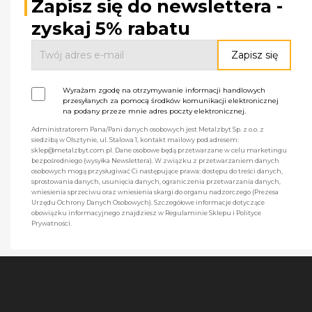
Zapisz się do newslettera -
zyskaj 5% rabatu
Wyrażam zgodę na otrzymywanie informacji handlowych
przesyłanych za pomocą środków komunikacji elektronicznej
na podany przeze mnie adres poczty elektronicznej.
Administratorem Pana/Pani danych osobowych jest Metalzbyt Sp. z o.o. z
siedzibą w Olsztynie, ul. Stalowa 1, kontakt mailowy pod adresem:
sklep@metalzbyt.com.pl. Dane osobowe będą przetwarzane w celu marketingu
bezpośredniego (wysyłka Newslettera). W związku z przetwarzaniem danych
osobowych mogą przysługiwać Ci następujące prawa: dostępu do treści danych,
sprostowania danych, usunięcia danych, ograniczenia przetwarzania danych,
wniesienia sprzeciwu oraz wniesienia skargi do organu nadzorczego (Prezesa
Urzędu Ochrony Danych Osobowych). Szczegółowe informacje dotyczące
obowiązku informacyjnego znajdziesz w Regulaminie Sklepu i Polityce
Prywatności.