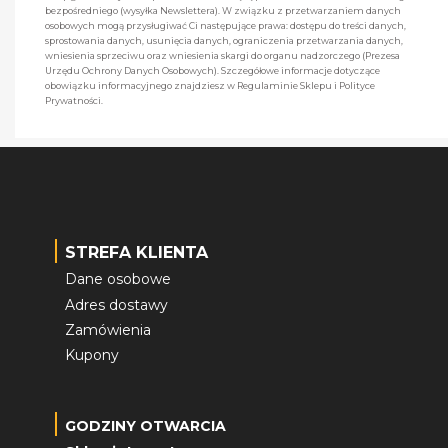
bezpośredniego (wysyłka Newslettera). W związku z przetwarzaniem danych
osobowych mogą przysługiwać Ci następujące prawa: dostępu do treści danych,
sprostowania danych, usunięcia danych, ograniczenia przetwarzania danych,
wniesienia sprzeciwu oraz wniesienia skargi do organu nadzorczego (Prezesa
Urzędu Ochrony Danych Osobowych). Szczegółowe informacje dotyczące
obowiązku informacyjnego znajdziesz w Regulaminie Sklepu i Polityce
Prywatności.
STREFA KLIENTA
Dane osobowe
Adres dostawy
Zamówienia
Kupony
GODZINY OTWARCIA