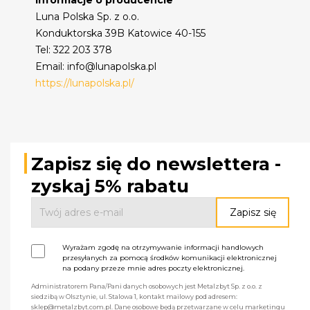
Luna Polska Sp. z o.o.
Konduktorska 39B Katowice 40-155
Tel: 322 203 378
Email: info@lunapolska.pl
https://lunapolska.pl/
Zapisz się do newslettera -
zyskaj 5% rabatu
Wyrażam zgodę na otrzymywanie informacji handlowych
przesyłanych za pomocą środków komunikacji elektronicznej
na podany przeze mnie adres poczty elektronicznej.
Administratorem Pana/Pani danych osobowych jest Metalzbyt Sp. z o.o. z
siedzibą w Olsztynie, ul. Stalowa 1, kontakt mailowy pod adresem:
sklep@metalzbyt.com.pl. Dane osobowe będą przetwarzane w celu marketingu