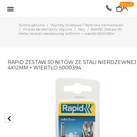
0
koszyk
EUR
PLN

Strona główna
Wyroby śrubowe / Technika zamocowań
Pozostałe elementy złączne
Nity
RAPID Zestaw 50
nitów ze stali nierdzewnej 4x12mm + wiertło 5000394
RAPID ZESTAW 50 NITÓW ZE STALI NIERDZEWNEJ
4X12MM + WIERTŁO 5000394
chevron_left