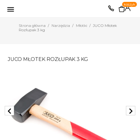
0
koszyk
EUR
PLN

Strona główna
Narzędzia
Młotki
JUCO Młotek
Rozłupak 3 kg
JUCO MŁOTEK ROZŁUPAK 3 KG
chevron_left
chevron_right