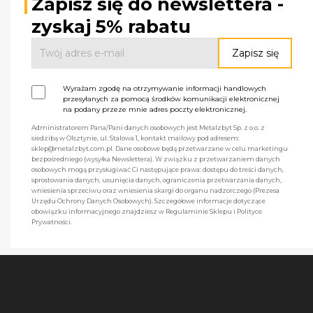
Zapisz się do newslettera -
zyskaj 5% rabatu
Wyrażam zgodę na otrzymywanie informacji handlowych
przesyłanych za pomocą środków komunikacji elektronicznej
na podany przeze mnie adres poczty elektronicznej.
Administratorem Pana/Pani danych osobowych jest Metalzbyt Sp. z o.o. z
siedzibą w Olsztynie, ul. Stalowa 1, kontakt mailowy pod adresem:
sklep@metalzbyt.com.pl. Dane osobowe będą przetwarzane w celu marketingu
bezpośredniego (wysyłka Newslettera). W związku z przetwarzaniem danych
osobowych mogą przysługiwać Ci następujące prawa: dostępu do treści danych,
sprostowania danych, usunięcia danych, ograniczenia przetwarzania danych,
wniesienia sprzeciwu oraz wniesienia skargi do organu nadzorczego (Prezesa
Urzędu Ochrony Danych Osobowych). Szczegółowe informacje dotyczące
obowiązku informacyjnego znajdziesz w Regulaminie Sklepu i Polityce
Prywatności.