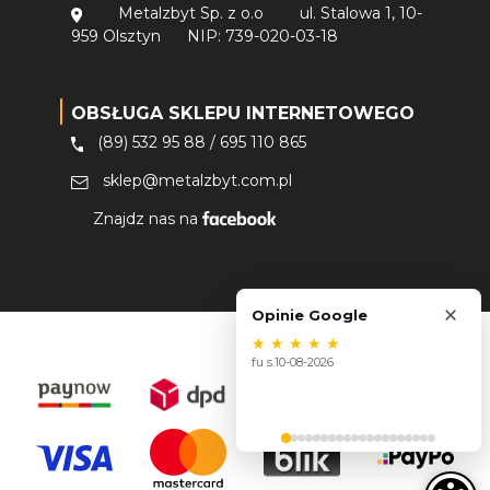
Metalzbyt Sp. z o.o
ul. Stalowa 1, 10-
959 Olsztyn
NIP: 739-020-03-18
OBSŁUGA SKLEPU INTERNETOWEGO
(89) 532 95 88
/
695 110 865
sklep@metalzbyt.com.pl
Znajdz nas na
×
Opinie Google
★
★
★
★
★
fu s.
10-08-2026