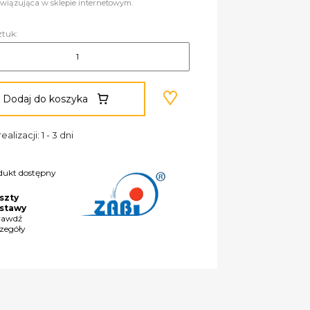
wiązująca w sklepie internetowym.
ztuk:
Dodaj do koszyka
ealizacji: 1 - 3 dni
dukt dostępny
szty
stawy
rawdź
czegóły