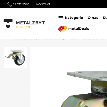
89 532 95 95
|
KONTAKT

Kategorie
O nas
St
metalDeals
Strona główna
Akcesoria i osprzęt
Kółka
Koła
ZABI Koł