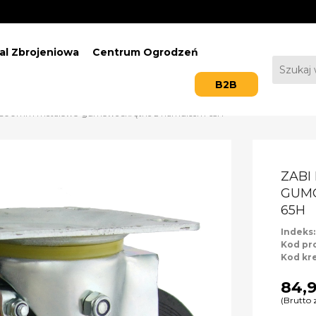
al Zbrojeniowa
Centrum Ogrodzeń
B2B
o 200mm metalowo-gumowe skrętne z hamulcem 65H
ZABI
GUM
65H
Indeks
Kod pr
Kod kr
84,9
(Brutto 