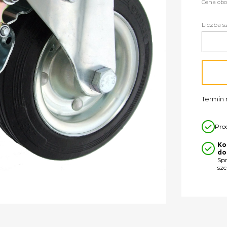
Cena obo
Liczba s
Termin r
Pro
Ko
do
Sp
sz