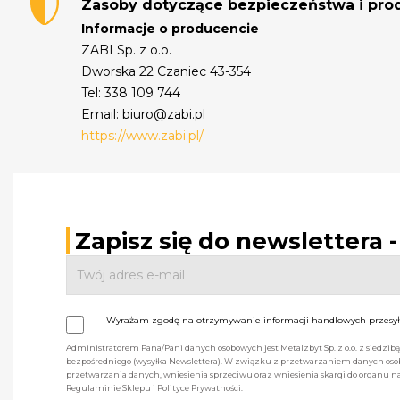
Zasoby dotyczące bezpieczeństwa i pr
Informacje o producencie
ZABI Sp. z o.o.
Dworska 22 Czaniec 43-354
Tel: 338 109 744
Email: biuro@zabi.pl
https://www.zabi.pl/
Zapisz się do newslettera 
Wyrażam zgodę na otrzymywanie informacji handlowych przesyła
Administratorem Pana/Pani danych osobowych jest Metalzbyt Sp. z o.o. z siedzi
bezpośredniego (wysyłka Newslettera). W związku z przetwarzaniem danych osob
przetwarzania danych, wniesienia sprzeciwu oraz wniesienia skargi do organu
Regulaminie Sklepu i Polityce Prywatności.