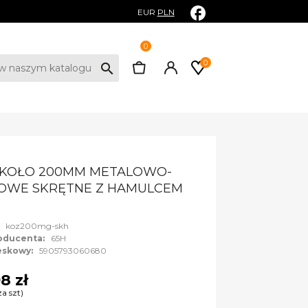
EUR
PLN
0
0
search
 KOŁO 200MM METALOWO-
OWE SKRĘTNE Z HAMULCEM
:
koz200mg-skh
oducenta:
65H
eskowy:
5905793060680
8 zł
za szt)