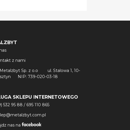
ALZBYT
nas
ntakt z nami
Metalzbyt Sp. z o.o
ul. Stalowa 1, 10-
lsztyn
NIP: 739-020-03-18
ŁUGA SKLEPU INTERNETOWEGO
9) 532 95 88
/
695 110 865
klep@metalzbyt.com.pl
jdz nas na