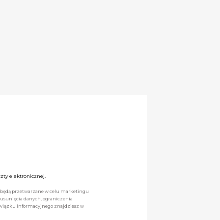
ty elektronicznej.
we będą przetwarzane w celu marketingu
 usunięcia danych, ograniczenia
owiązku informacyjnego znajdziesz w