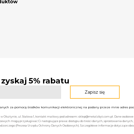
oduktów
- zyskaj 5% rabatu
nych za pomocą środków komunikacji elektronicznej na podany przeze mnie adres pocz
bą w Olsztynie, ul. Stalowa 1, kontakt mailowy pod adresem: sklep@metalzbyt.com.pl. Dane osobo
owych mogą przysługiwać Ci następujące prawa: dostępu do treści danych, sprostowania danych,
 nadzorczego (Prezesa Urzędu Ochrony Danych Osobowych). Szczegółowe informacje dotyczące ob