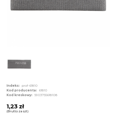
Indeks:
prof-61810
Kod producenta:
61810
Kod kreskowy:
5903755618108
1,23 zł
(Brutto za szt)