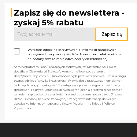
Zapisz się do newslettera -
zyskaj 5% rabatu
Wyrażam zgodę na otrzymywanie informacji handlowych
przesyłanych za pomocą środków komunikacji elektronicznej
na podany przeze mnie adres poczty elektronicznej.
Administratorem Pana/Pani danych osobowych jest Metalzbyt Sp. z o.o. z
siedzibą w Olsztynie, ul. Stalowa 1, kontakt mailowy pod adresem:
sklep@metalzbyt.com.pl. Dane osobowe będą przetwarzane w celu marketingu
bezpośredniego (wysyłka Newslettera). W związku z przetwarzaniem danych
osobowych mogą przysługiwać Ci następujące prawa: dostępu do treści danych,
sprostowania danych, usunięcia danych, ograniczenia przetwarzania danych,
wniesienia sprzeciwu oraz wniesienia skargi do organu nadzorczego (Prezesa
Urzędu Ochrony Danych Osobowych). Szczegółowe informacje dotyczące
obowiązku informacyjnego znajdziesz w Regulaminie Sklepu i Polityce
Prywatności.