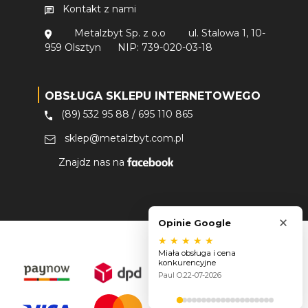
Kontakt z nami
Metalzbyt Sp. z o.o
ul. Stalowa 1, 10-
959 Olsztyn
NIP: 739-020-03-18
OBSŁUGA SKLEPU INTERNETOWEGO
(89) 532 95 88
/
695 110 865
sklep@metalzbyt.com.pl
Znajdz nas na
×
Opinie Google
★
★
★
★
★
Miała obsługa i cena
konkurencyjne
Paul O.
22-07-2026