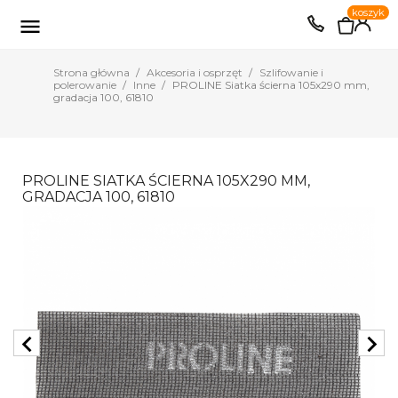
0
koszyk
EUR
PLN

Strona główna
Akcesoria i osprzęt
Szlifowanie i
polerowanie
Inne
PROLINE Siatka ścierna 105x290 mm,
gradacja 100, 61810
PROLINE SIATKA ŚCIERNA 105X290 MM,
GRADACJA 100, 61810
chevron_left
chevron_right