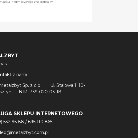
owiązku informacyjnego znajdziesz w
ALZBYT
nas
ntakt z nami
Metalzbyt Sp. z o.o
ul. Stalowa 1, 10-
lsztyn
NIP: 739-020-03-18
ŁUGA SKLEPU INTERNETOWEGO
9) 532 95 88
/
695 110 865
klep@metalzbyt.com.pl