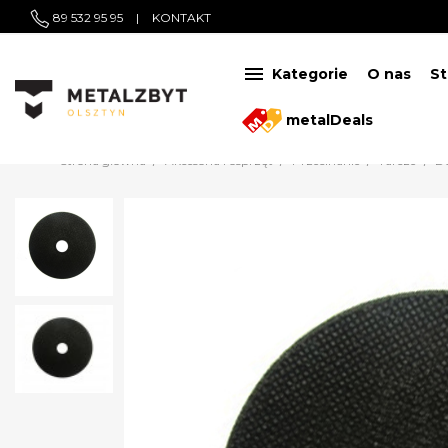
89 532 95 95
|
KONTAKT

Kategorie
O nas
St
metalDeals
Strona główna
Akcesoria i osprzęt
Przecinanie
Tarcze
D