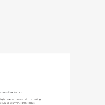
ty elektronicznej.
we będą przetwarzane w celu marketingu
 usunięcia danych, ograniczenia