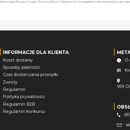
 nadzorczego (Prezesa Urzędu Ochrony Danych Osobowych). Szczegółowe informacje dotyczące ob
INFORMACJE DLA KLIENTA
MET
Koszt dostawy
O 
Sposoby płatności
Ko
Czas dostarczania przesyłki
Zwroty
959 O
Regulamin
Polityka prywatności
Regulamin B2B
OBS
Regulamin konkursu
(8
s