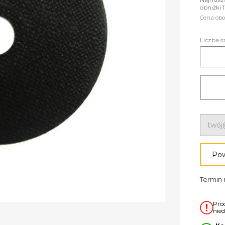
obniżki 1
Cena obo
Liczba s
Pow
Termin r
Pro
nie