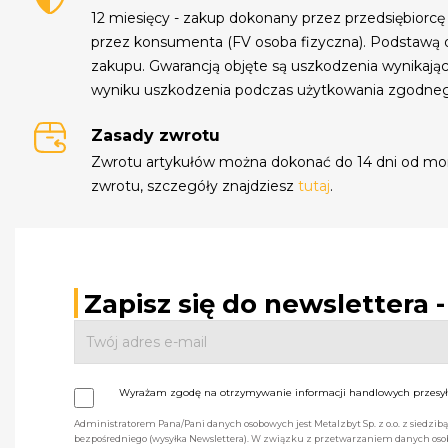
12 miesięcy - zakup dokonany przez przedsiębiorcę
przez konsumenta (FV osoba fizyczna). Podstawą 
zakupu. Gwarancją objęte są uszkodzenia wynikają
wyniku uszkodzenia podczas użytkowania zgodne
Zasady zwrotu
Zwrotu artykułów można dokonać do 14 dni od mo
zwrotu, szczegóły znajdziesz
tutaj
.
Zapisz się do newslettera 
Wyrażam zgodę na otrzymywanie informacji handlowych przesyła
Administratorem Pana/Pani danych osobowych jest Metalzbyt Sp. z o.o. z siedzi
bezpośredniego (wysyłka Newslettera). W związku z przetwarzaniem danych osob