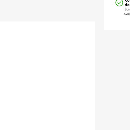
Ko
do
Sp
sz