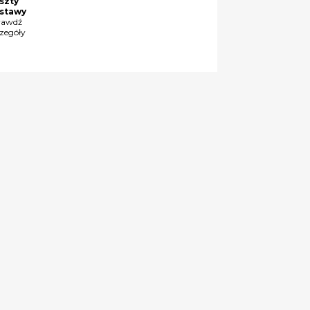
szty
stawy
rawdź
czegóły