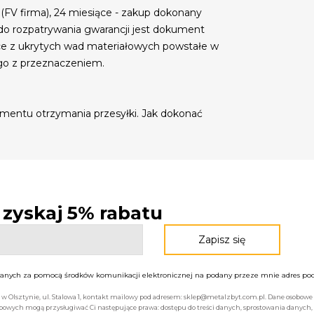
 (FV firma), 24 miesiące - zakup dokonany
do rozpatrywania gwarancji jest dokument
ce z ukrytych wad materiałowych powstałe w
go z przeznaczeniem.
mentu otrzymania przesyłki. Jak dokonać
- zyskaj 5% rabatu
nych za pomocą środków komunikacji elektronicznej na podany przeze mnie adres pocz
bą w Olsztynie, ul. Stalowa 1, kontakt mailowy pod adresem: sklep@metalzbyt.com.pl. Dane osobo
owych mogą przysługiwać Ci następujące prawa: dostępu do treści danych, sprostowania danych,