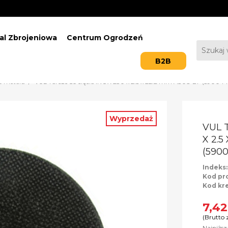
al Zbrojeniowa
Centrum Ogrodzeń
B2B
o metalu
VUL Tarcze do cięcia INOX 230 x 2.5 x 22.2 mm A30S-BF (59004
Wyprzedaż
VUL 
X 2.5
(590
Indeks
Kod pr
Kod kr
7,42
(Brutto 
Najniżs