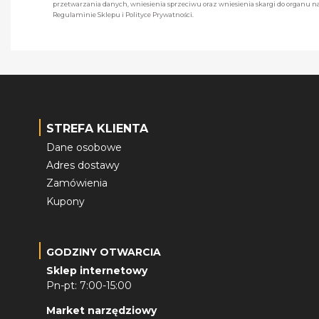
przetwarzania danych, wniesienia sprzeciwu oraz wniesienia skargi do organu
Regulaminie Sklepu i Polityce Prywatności.
STREFA KLIENTA
Dane osobowe
Adres dostawy
Zamówienia
Kupony
GODZINY OTWARCIA
Sklep internetowy
Pn-pt: 7:00-15:00
Market narzędziowy