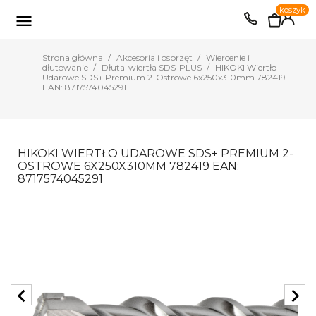
0
koszyk
EUR
PLN

Strona główna
Akcesoria i osprzęt
Wiercenie i
dłutowanie
Dłuta-wiertła SDS-PLUS
HIKOKI Wiertło
Udarowe SDS+ Premium 2-Ostrowe 6x250x310mm 782419
EAN: 8717574045291
HIKOKI WIERTŁO UDAROWE SDS+ PREMIUM 2-
OSTROWE 6X250X310MM 782419 EAN:
8717574045291
chevron_left
chevron_right