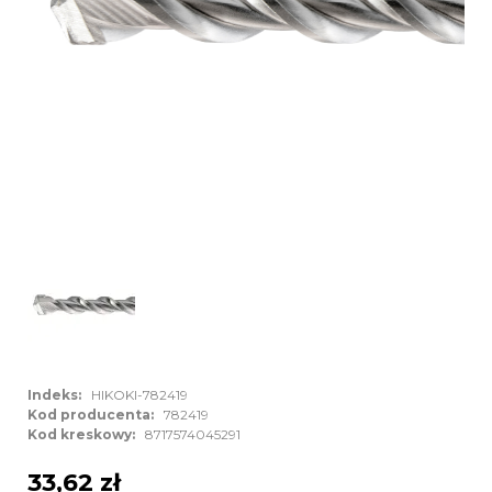
Indeks:
HIKOKI-782419
Kod producenta:
782419
Kod kreskowy:
8717574045291
33,62 zł