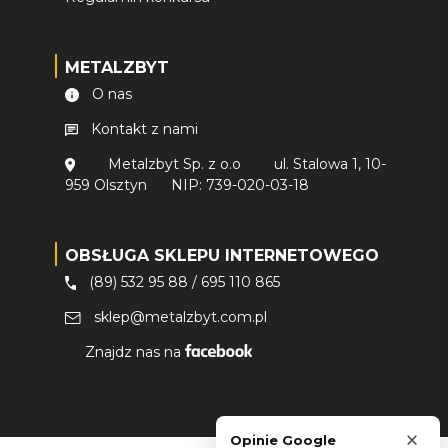
METALZBYT
O nas
Kontakt z nami
Metalzbyt Sp. z o.o
ul. Stalowa 1, 10-
959 Olsztyn
NIP: 739-020-03-18
OBSŁUGA SKLEPU INTERNETOWEGO
(89) 532 95 88
/
695 110 865
sklep@metalzbyt.com.pl
Znajdz nas na
×
Opinie Google