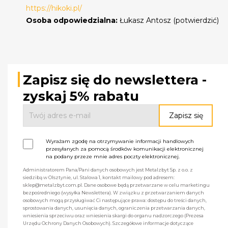
https://hikoki.pl/
Osoba odpowiedzialna:
Łukasz Antosz (potwierdzić)
Zapisz się do newslettera -
zyskaj 5% rabatu
Wyrażam zgodę na otrzymywanie informacji handlowych
przesyłanych za pomocą środków komunikacji elektronicznej
na podany przeze mnie adres poczty elektronicznej.
Administratorem Pana/Pani danych osobowych jest Metalzbyt Sp. z o.o. z
siedzibą w Olsztynie, ul. Stalowa 1, kontakt mailowy pod adresem:
sklep@metalzbyt.com.pl. Dane osobowe będą przetwarzane w celu marketingu
bezpośredniego (wysyłka Newslettera). W związku z przetwarzaniem danych
osobowych mogą przysługiwać Ci następujące prawa: dostępu do treści danych,
sprostowania danych, usunięcia danych, ograniczenia przetwarzania danych,
wniesienia sprzeciwu oraz wniesienia skargi do organu nadzorczego (Prezesa
Urzędu Ochrony Danych Osobowych). Szczegółowe informacje dotyczące